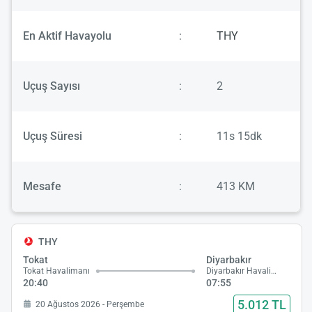
En Aktif Havayolu
:
THY
Uçuş Sayısı
:
2
Uçuş Süresi
:
11s 15dk
Mesafe
:
413 KM
THY
Tokat
Diyarbakır
Tokat Havalimanı
Diyarbakır Havalimanı
20:40
07:55
5.012 TL
20 Ağustos 2026 - Perşembe