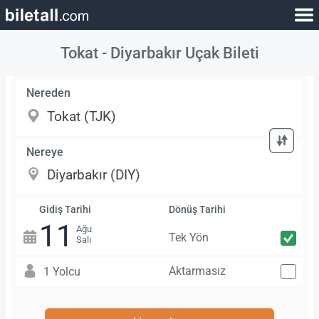
Tokat - Diyarbakır Uçak Bileti
Nereden
Nereye
Gidiş Tarihi
Dönüş Tarihi
11
Ağu
Tek Yön
Salı
Aktarmasız
1 Yolcu