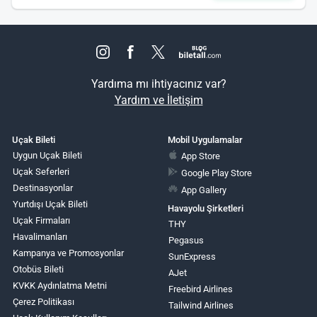
Yardıma mı ihtiyacınız var?
Yardım ve İletişim
Uçak Bileti
Mobil Uygulamalar
Uygun Uçak Bileti
App Store
Uçak Seferleri
Google Play Store
Destinasyonlar
App Gallery
Yurtdışı Uçak Bileti
Havayolu Şirketleri
Uçak Firmaları
THY
Havalimanları
Pegasus
Kampanya ve Promosyonlar
SunExpress
Otobüs Bileti
AJet
KVKK Aydınlatma Metni
Freebird Airlines
Çerez Politikası
Tailwind Airlines