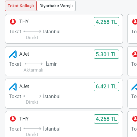
Tokat Kalkışlı
Diyarbakır Varışlı
4.268 TL
THY
Tokat
İstanbul
To
Direkt
5.301 TL
AJet
Tokat
İzmir
To
Aktarmalı
6.421 TL
AJet
Tokat
İstanbul
To
Direkt
4.268 TL
THY
Tokat
İstanbul
To
Direkt