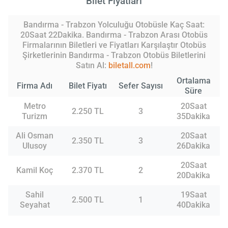
Bilet Fiyatları
Bandırma - Trabzon Yolculuğu Otobüsle Kaç Saat:
20Saat 22Dakika. Bandırma - Trabzon Arası Otobüs
Firmalarının Biletleri ve Fiyatları Karşılaştır Otobüs
Şirketlerinin Bandırma - Trabzon Otobüs Biletlerini
Satın Al:
biletall.com
!
Ortalama
Firma Adı
Bilet Fiyatı
Sefer Sayısı
Süre
Metro
20Saat
2.250 TL
3
Turizm
35Dakika
Ali Osman
20Saat
2.350 TL
3
Ulusoy
26Dakika
20Saat
Kamil Koç
2.370 TL
2
20Dakika
Sahil
19Saat
2.500 TL
1
Seyahat
40Dakika