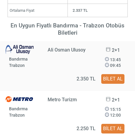
Ortalama Fiyat
2.337 TL
En Uygun Fiyatlı Bandırma - Trabzon Otobüs
Biletleri
Ali Osman Ulusoy
2+1
Bandırma
13:45
Trabzon
09:45
2.350 TL
BİLET AL
Metro Turizm
2+1
Bandırma
15:15
Trabzon
12:00
2.250 TL
BİLET AL