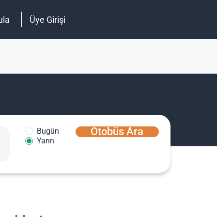
ula
Üye Girişi
Otobüs Ara
Bugün
Yarın