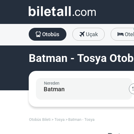
Otobüs
Uçak
Ote
Batman - Tosya Otobü
Nereden
Otobüs Bileti
Tosya
Batman - Tosya