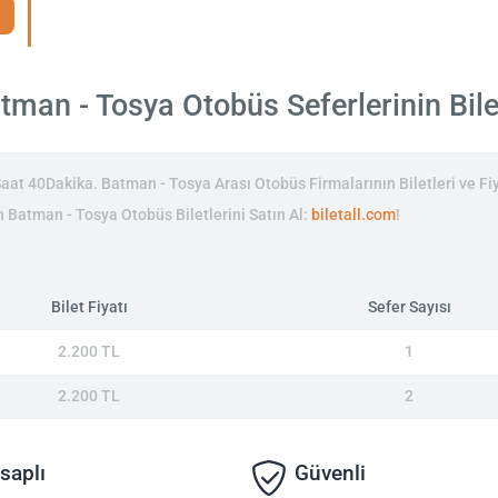
man - Tosya Otobüs Seferlerinin Bilet
t 40Dakika. Batman - Tosya Arası Otobüs Firmalarının Biletleri ve Fiy
in Batman - Tosya Otobüs Biletlerini Satın Al:
biletall.com
!
Bilet Fiyatı
Sefer Sayısı
2.200 TL
1
2.200 TL
2
saplı
Güvenli