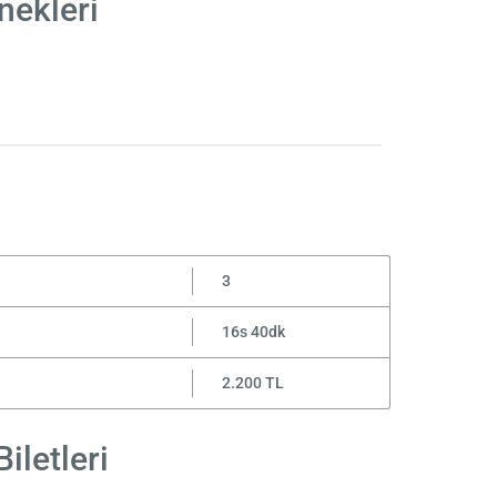
nekleri
3
16s 40dk
2.200 TL
iletleri