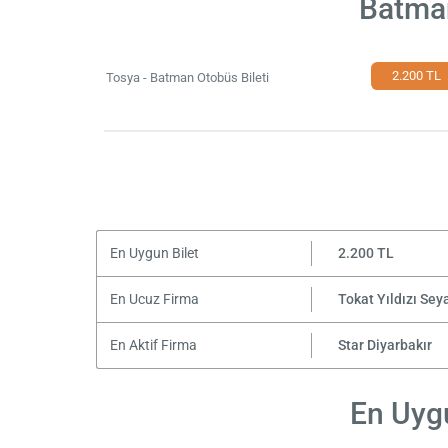
Batman
2.200 TL
Tosya - Batman Otobüs Bileti
En Uygun Bilet
2.200 TL
En Ucuz Firma
Tokat Yıldızı Sey
En Aktif Firma
Star Diyarbakır
En Uygu