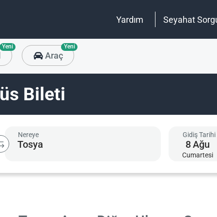
Yardım
Seyahat Sorg
Yeni
Yeni
l
Araç
s Bileti
Nereye
Gidiş Tarihi
8
Ağu
Cumartesi