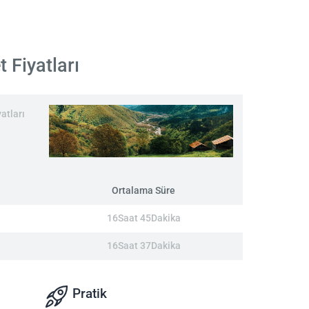
 Fiyatları
atları
Ortalama Süre
16Saat 45Dakika
16Saat 37Dakika
Pratik