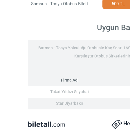
Samsun - Tosya Otobüs Bileti
500 TL
Uygun Bat
Batman - Tosya Yolculuğu Otobüsle Kaç Saat: 16Saa
Karşılaştır Otobüs Şirketlerin
Firma Adı
Tokat Yıldızı Seyahat
Star Diyarbakır
He