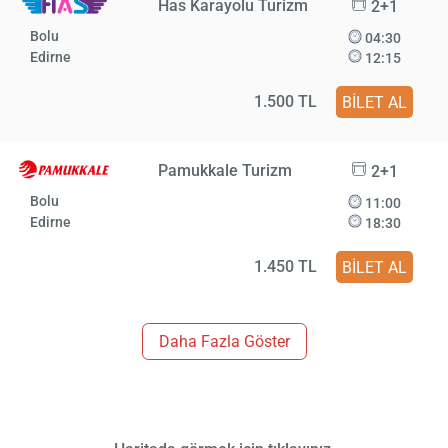
Has Karayolu Turizm
2+1
Bolu
04:30
Edirne
12:15
1.500 TL
BİLET AL
Pamukkale Turizm
2+1
Bolu
11:00
Edirne
18:30
1.450 TL
BİLET AL
Daha Fazla Göster