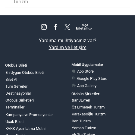
Turizm
Yardıma mı ihtiyacınız var?
Yardım ve İletişim
Mobil Uygulamalar
Otobüs Bileti
App Store
En Uygun Otobüs Bileti
Google Play Store
Bilet Al
App Gallery
Tüm Seferler
Destinasyonlar
Otobüs Şirketleri
Otobüs Şirketleri
tranSEvren
Terminaller
Öz Ermenek Turizm
Karakaşoğlu Turizm
Kampanya ve Promosyonlar
Ben Turizm
Uçak Bileti
Yaman Turizm
KVKK Aydınlatma Metni
Ak Tur Turizm