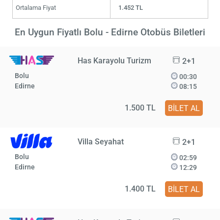
Ortalama Fiyat
1.452 TL
En Uygun Fiyatlı Bolu - Edirne Otobüs Biletleri
Has Karayolu Turizm
2+1
Bolu
00:30
Edirne
08:15
1.500 TL
BİLET AL
Villa Seyahat
2+1
Bolu
02:59
Edirne
12:29
1.400 TL
BİLET AL