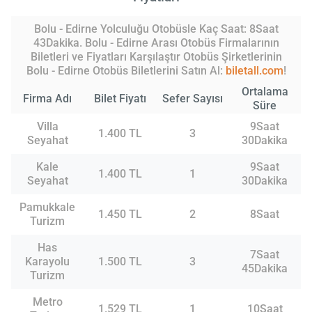
Bolu - Edirne Yolculuğu Otobüsle Kaç Saat: 8Saat
43Dakika. Bolu - Edirne Arası Otobüs Firmalarının
Biletleri ve Fiyatları Karşılaştır Otobüs Şirketlerinin
Bolu - Edirne Otobüs Biletlerini Satın Al:
biletall.com
!
Ortalama
Firma Adı
Bilet Fiyatı
Sefer Sayısı
Süre
Villa
9Saat
1.400 TL
3
Seyahat
30Dakika
Kale
9Saat
1.400 TL
1
Seyahat
30Dakika
Pamukkale
1.450 TL
2
8Saat
Turizm
Has
7Saat
Karayolu
1.500 TL
3
45Dakika
Turizm
Metro
1.529 TL
1
10Saat