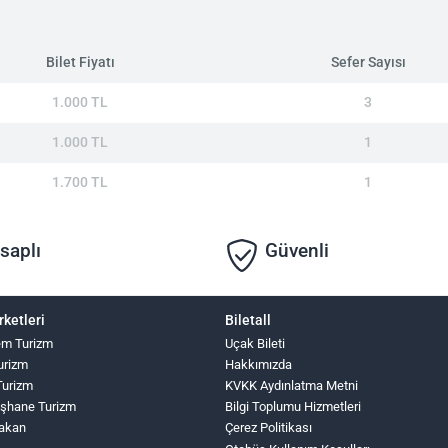
Bilet Fiyatı
Sefer Sayısı
1.000 TL
3
1.000 TL
1
1.700 TL
1
saplı
Güvenli
rketleri
Biletall
lem Turizm
Uçak Bileti
urizm
Hakkımızda
Turizm
KVKK Aydınlatma Metni
şhane Turizm
Bilgi Toplumu Hizmetleri
Hakan
Çerez Politikası