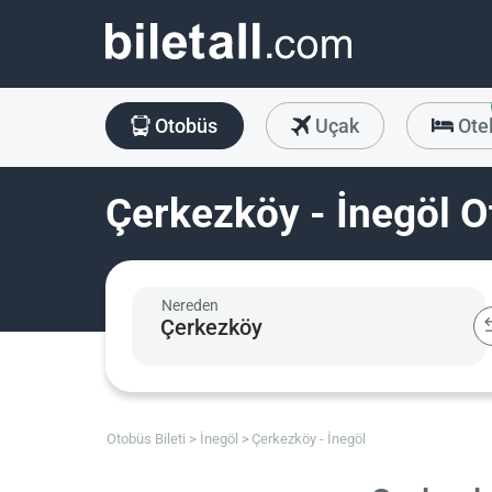
Otobüs
Uçak
Ote
Çerkezköy - İnegöl O
Nereden
Otobüs Bileti
İnegöl
Çerkezköy - İnegöl