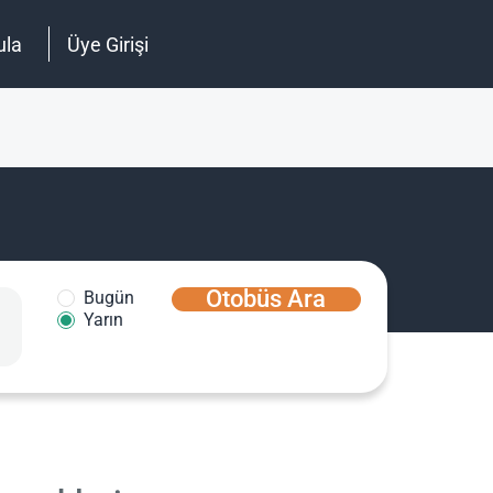
ula
Üye Girişi
Otobüs Ara
Bugün
Yarın