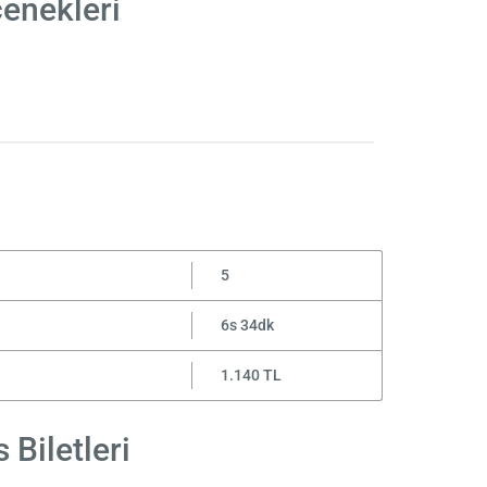
çenekleri
5
6s 34dk
1.140 TL
 Biletleri