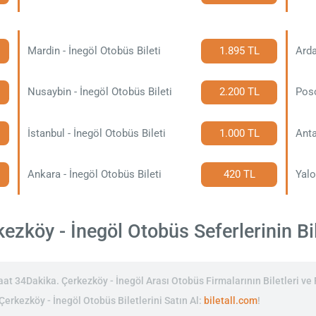
Mardin - İnegöl Otobüs Bileti
1.895 TL
Arda
Nusaybin - İnegöl Otobüs Bileti
2.200 TL
Poso
İstanbul - İnegöl Otobüs Bileti
1.000 TL
Anta
Ankara - İnegöl Otobüs Bileti
420 TL
Yalo
zköy - İnegöl Otobüs Seferlerinin Bil
t 34Dakika. Çerkezköy - İnegöl Arası Otobüs Firmalarının Biletleri ve F
 Çerkezköy - İnegöl Otobüs Biletlerini Satın Al:
biletall.com
!