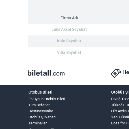
Firma Adı
Lüks Aksel Seyahat
Kale Seyahat
Villa Seyahat
He
Otobüs Bileti
Otobüs Şi
En Uygun Otobüs Bileti
Divriği Öz
Tüm Seferler
Türkoğlu T
Destinasyonlar
Lüx Aydın 
Otobüs Şirketleri
Yeni Gümü
Terminaller
Boss for 