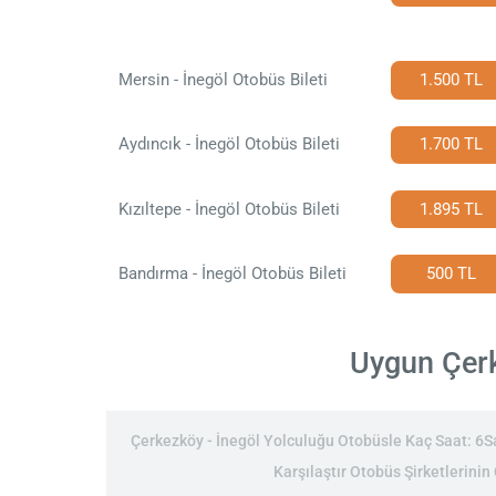
Mersin - İnegöl Otobüs Bileti
1.500 TL
Aydıncık - İnegöl Otobüs Bileti
1.700 TL
Kızıltepe - İnegöl Otobüs Bileti
1.895 TL
Bandırma - İnegöl Otobüs Bileti
500 TL
Uygun Çerke
Çerkezköy - İnegöl Yolculuğu Otobüsle Kaç Saat: 6Saa
Karşılaştır Otobüs Şirketlerinin