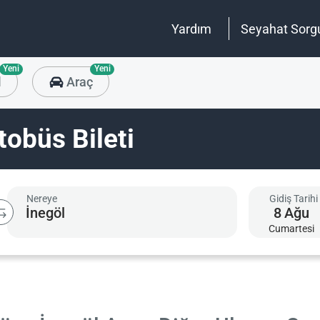
Yardım
Seyahat Sorg
Yeni
Yeni
l
Araç
tobüs Bileti
Nereye
Gidiş Tarihi
8
Ağu
Cumartesi