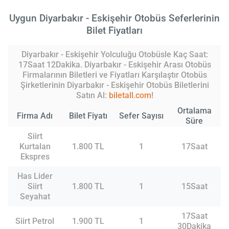
Uygun Diyarbakır - Eskişehir Otobüs Seferlerinin
Bilet Fiyatları
Diyarbakır - Eskişehir Yolculuğu Otobüsle Kaç Saat:
17Saat 12Dakika. Diyarbakır - Eskişehir Arası Otobüs
Firmalarının Biletleri ve Fiyatları Karşılaştır Otobüs
Şirketlerinin Diyarbakır - Eskişehir Otobüs Biletlerini
Satın Al:
biletall.com
!
Ortalama
Firma Adı
Bilet Fiyatı
Sefer Sayısı
Süre
Siirt
Kurtalan
1.800 TL
1
17Saat
Ekspres
Has Lider
Siirt
1.800 TL
1
15Saat
Seyahat
17Saat
Siirt Petrol
1.900 TL
1
30Dakika