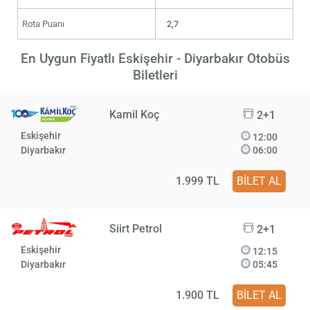
Rota Puanı
2,7
En Uygun Fiyatlı Eskişehir - Diyarbakır Otobüs
Biletleri
Kamil Koç
2+1
Eskişehir
12:00
Diyarbakır
06:00
1.999 TL
BİLET AL
Siirt Petrol
2+1
Eskişehir
12:15
Diyarbakır
05:45
1.900 TL
BİLET AL