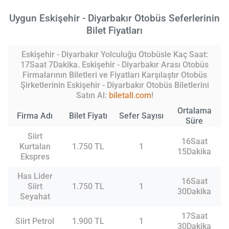
Uygun Eskişehir - Diyarbakır Otobüs Seferlerinin
Bilet Fiyatları
Eskişehir - Diyarbakır Yolculuğu Otobüsle Kaç Saat:
17Saat 7Dakika. Eskişehir - Diyarbakır Arası Otobüs
Firmalarının Biletleri ve Fiyatları Karşılaştır Otobüs
Şirketlerinin Eskişehir - Diyarbakır Otobüs Biletlerini
Satın Al:
biletall.com
!
Ortalama
Firma Adı
Bilet Fiyatı
Sefer Sayısı
Süre
Siirt
16Saat
Kurtalan
1.750 TL
1
15Dakika
Ekspres
Has Lider
16Saat
Siirt
1.750 TL
1
30Dakika
Seyahat
17Saat
Siirt Petrol
1.900 TL
1
30Dakika