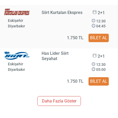
Siirt Kurtalan Ekspres
2+1
Eskişehir
12:30
Diyarbakır
04:45
1.750 TL
BİLET AL
Has Lider Siirt
2+1
Seyahat
Eskişehir
12:30
Diyarbakır
05:00
1.750 TL
BİLET AL
Daha Fazla Göster