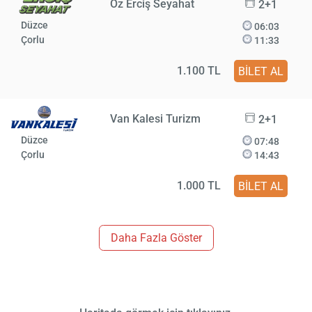
Öz Erciş Seyahat
2+1
Düzce
06:03
Çorlu
11:33
1.100 TL
BİLET AL
Van Kalesi Turizm
2+1
Düzce
07:48
Çorlu
14:43
1.000 TL
BİLET AL
Daha Fazla Göster