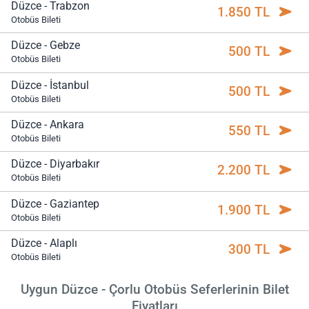
Düzce - Trabzon
1.850 TL
Otobüs Bileti
Düzce - Gebze
500 TL
Otobüs Bileti
Düzce - İstanbul
500 TL
Otobüs Bileti
Düzce - Ankara
550 TL
Otobüs Bileti
Düzce - Diyarbakır
2.200 TL
Otobüs Bileti
Düzce - Gaziantep
1.900 TL
Otobüs Bileti
Düzce - Alaplı
300 TL
Otobüs Bileti
Uygun Düzce - Çorlu Otobüs Seferlerinin Bilet
Fiyatları