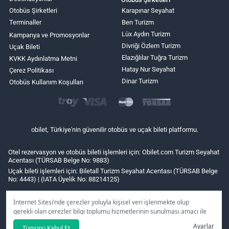
Otobüs Şirketleri
Karapınar Seyahat
Terminaller
Ben Turizm
Lüx Aydın Turizm
Kampanya ve Promosyonlar
Divriği Özlem Turizm
Uçak Bileti
Elazığlılar Tuğra Turizm
KVKK Aydınlatma Metni
Hatay Nur Seyahat
Çerez Politikası
Dinar Turizm
Otobüs Kullanım Koşulları
obilet, Türkiye'nin güvenilir otobüs ve uçak bileti platformu.
Otel rezervasyon ve otobüs bileti işlemleri için: Obilet.com Turizm Seyahat
Acentası (TÜRSAB Belge No: 9883)
Uçak bileti işlemleri için: Biletall Turizm Seyahat Acentası (TÜRSAB Belge
No: 4443) | (IATA Üyelik No: 88214125)
İnternet Sitesi’nde çerezler yoluyla kişisel veri işlenmekte olup
gerekli olan çerezler bilgi toplumu hizmetlerinin sunulması amacı ile
kullanılmaktadır. Tercihleriniz doğrultusunda size özel
Ayarlar
Tümünü Kabul Et