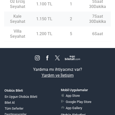
Öz Erciş
5Saat
1.100 TL
1
Seyahat
30Dakika
Kale
7Saat
1.150 TL
2
Seyahat
30Dakika
Villa
1.200 TL
5
6Saat
Seyahat
Yardıma mı ihtiyacınız var?
Yardım ve İletişim
Mobil Uygulamalar
Otobüs Bileti
App Store
En Uygun Otobüs Bileti
Google Play Store
Bilet Al
App Gallery
Tüm Seferler
Destinasyonlar
Otobüs Şirketleri