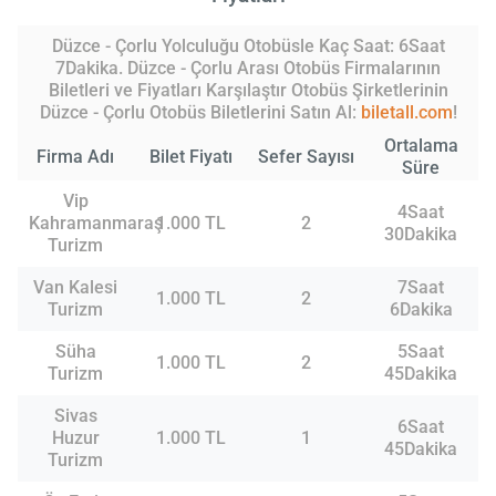
Düzce - Çorlu Yolculuğu Otobüsle Kaç Saat: 6Saat
7Dakika. Düzce - Çorlu Arası Otobüs Firmalarının
Biletleri ve Fiyatları Karşılaştır Otobüs Şirketlerinin
Düzce - Çorlu Otobüs Biletlerini Satın Al:
biletall.com
!
Ortalama
Firma Adı
Bilet Fiyatı
Sefer Sayısı
Süre
Vip
4Saat
Kahramanmaraş
1.000 TL
2
30Dakika
Turizm
Van Kalesi
7Saat
1.000 TL
2
Turizm
6Dakika
Süha
5Saat
1.000 TL
2
Turizm
45Dakika
Sivas
6Saat
Huzur
1.000 TL
1
45Dakika
Turizm