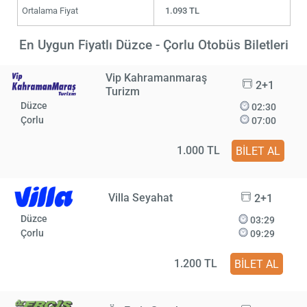
Ortalama Fiyat
1.093 TL
En Uygun Fiyatlı Düzce - Çorlu Otobüs Biletleri
Vip Kahramanmaraş
2+1
Turizm
Düzce
02:30
Çorlu
07:00
1.000 TL
BİLET AL
Villa Seyahat
2+1
Düzce
03:29
Çorlu
09:29
1.200 TL
BİLET AL