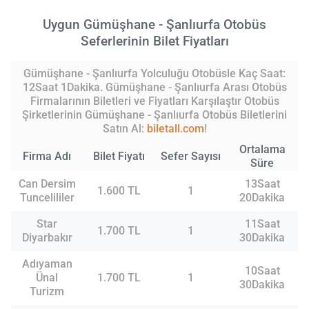
Uygun Gümüşhane - Şanlıurfa Otobüs
Seferlerinin Bilet Fiyatları
Gümüşhane - Şanlıurfa Yolculuğu Otobüsle Kaç Saat:
12Saat 1Dakika. Gümüşhane - Şanlıurfa Arası Otobüs
Firmalarının Biletleri ve Fiyatları Karşılaştır Otobüs
Şirketlerinin Gümüşhane - Şanlıurfa Otobüs Biletlerini
Satın Al:
biletall.com
!
Ortalama
Firma Adı
Bilet Fiyatı
Sefer Sayısı
Süre
Can Dersim
13Saat
1.600 TL
1
Tuncelililer
20Dakika
Star
11Saat
1.700 TL
1
Diyarbakır
30Dakika
Adıyaman
10Saat
Ünal
1.700 TL
1
30Dakika
Turizm