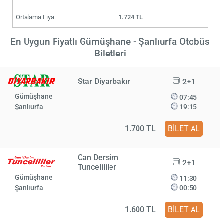
Ortalama Fiyat
1.724 TL
En Uygun Fiyatlı Gümüşhane - Şanlıurfa Otobüs
Biletleri
Star Diyarbakır
2+1
Gümüşhane
07:45
Şanlıurfa
19:15
1.700 TL
BİLET AL
Can Dersim
2+1
Tuncelililer
Gümüşhane
11:30
Şanlıurfa
00:50
1.600 TL
BİLET AL