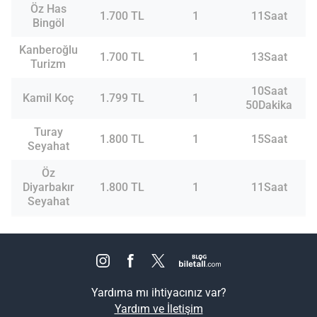
Öz Has
1.700 TL
1
11Saat
Bingöl
Kanberoğlu
1.700 TL
1
13Saat
Turizm
10Saat
Kamil Koç
1.799 TL
1
50Dakika
Turay
1.800 TL
1
15Saat
Seyahat
Öz
Diyarbakır
1.800 TL
1
11Saat
Seyahat
Yardıma mı ihtiyacınız var?
Yardım ve İletişim