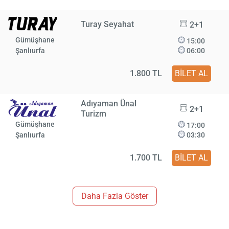
Turay Seyahat
2+1
Gümüşhane
15:00
Şanlıurfa
06:00
1.800 TL
BİLET AL
Adıyaman Ünal
2+1
Turizm
Gümüşhane
17:00
Şanlıurfa
03:30
1.700 TL
BİLET AL
Daha Fazla Göster