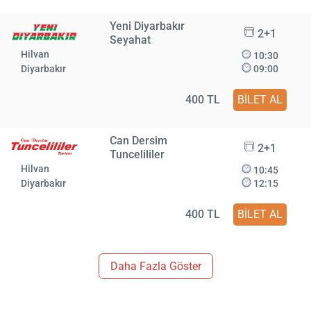
Yeni Diyarbakır
2+1
Seyahat
Hilvan
10:30
Diyarbakır
09:00
400 TL
BİLET AL
Can Dersim
2+1
Tuncelililer
Hilvan
10:45
Diyarbakır
12:15
400 TL
BİLET AL
Daha Fazla Göster