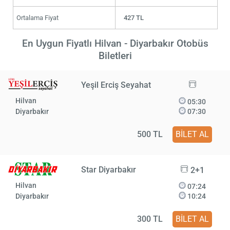
Ortalama Fiyat
427 TL
En Uygun Fiyatlı Hilvan - Diyarbakır Otobüs
Biletleri
Yeşil Erciş Seyahat
Hilvan
05:30
Diyarbakır
07:30
500 TL
BİLET AL
Star Diyarbakır
2+1
Hilvan
07:24
Diyarbakır
10:24
300 TL
BİLET AL