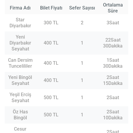
Ortalama
Firma Adı
Bilet Fiyatı
Sefer Sayısı
Süre
Star
300 TL
2
3Saat
Diyarbakır
Yeni
22Saat
Diyarbakır
400 TL
1
30Dakika
Seyahat
Can Dersim
1Saat
400 TL
1
Tuncelililer
30Dakika
Yeni Bingöl
2Saat
400 TL
1
Seyahat
15Dakika
Yeşil Erciş
500 TL
1
2Saat
Seyahat
Öz Has
2Saat
500 TL
1
Bingöl
10Dakika
Cesur
2Saat