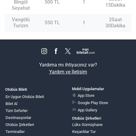
Bingöl
500 TL
1
15Dakika
Seyahat
Vangölü
2Saat
550 TL
1
Turizm
30Dakika
Yardıma mı ihtiyacınız var?
Yardım ve İletişim
Mobil Uygulamalar
Otobüs Bileti
App Store
En Uygun Otobüs Bileti
Google Play Store
Bilet Al
App Gallery
Tüm Seferler
Destinasyonlar
Otobüs Şirketleri
Otobüs Şirketleri
Lüks Gümüşhane
Terminaller
Keşanlılar Tur