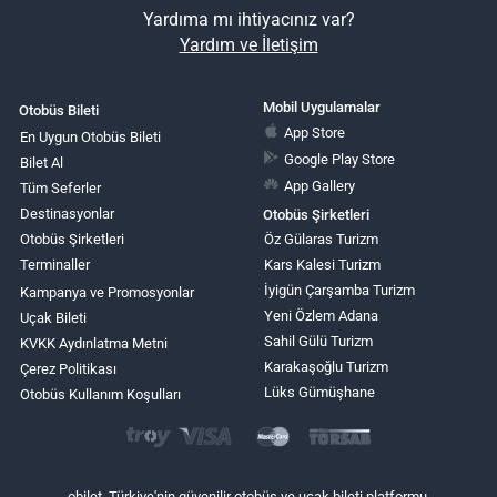
Yardıma mı ihtiyacınız var?
Yardım ve İletişim
Mobil Uygulamalar
Otobüs Bileti
App Store
En Uygun Otobüs Bileti
Google Play Store
Bilet Al
App Gallery
Tüm Seferler
Destinasyonlar
Otobüs Şirketleri
Otobüs Şirketleri
Öz Gülaras Turizm
Terminaller
Kars Kalesi Turizm
İyigün Çarşamba Turizm
Kampanya ve Promosyonlar
Yeni Özlem Adana
Uçak Bileti
Sahil Gülü Turizm
KVKK Aydınlatma Metni
Karakaşoğlu Turizm
Çerez Politikası
Lüks Gümüşhane
Otobüs Kullanım Koşulları
obilet, Türkiye'nin güvenilir otobüs ve uçak bileti platformu.