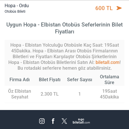
Hopa - Ordu
600 TL
Otobüs Bileti
Uygun Hopa - Elbistan Otobüs Seferlerinin Bilet
Fiyatları
Hopa - Elbistan Yolculuğu Otobüsle Kaç Saat: 19Saat
45Dakika. Hopa - Elbistan Arası Otobüs Firmalarının
Biletleri ve Fiyatları Karşılaştır Otobüs Şirketlerinin
Hopa - Elbistan Otobüs Biletlerini Satın Al:
biletall.com
!
Bu rotadaki seferlere hemen göz atabilirsiniz.
Ortalama
Firma Adı
Bilet Fiyatı
Sefer Sayısı
Süre
Öz Elbistan
19Saat
2.300 TL
1
Seyahat
45Dakika