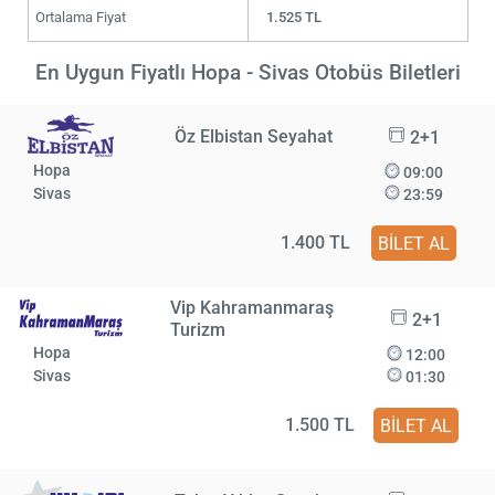
Ortalama Fiyat
1.525 TL
En Uygun Fiyatlı Hopa - Sivas Otobüs Biletleri
Öz Elbistan Seyahat
2+1
Hopa
09:00
Sivas
23:59
1.400 TL
BİLET AL
Vip Kahramanmaraş
2+1
Turizm
Hopa
12:00
Sivas
01:30
1.500 TL
BİLET AL