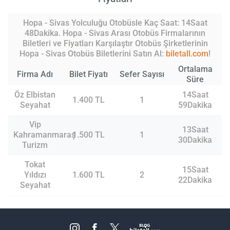
Hopa - Sivas Yolculuğu Otobüsle Kaç Saat: 14Saat
48Dakika. Hopa - Sivas Arası Otobüs Firmalarının
Biletleri ve Fiyatları Karşılaştır Otobüs Şirketlerinin
Hopa - Sivas Otobüs Biletlerini Satın Al:
biletall.com
!
Ortalama
Firma Adı
Bilet Fiyatı
Sefer Sayısı
Süre
Öz Elbistan
14Saat
1.400 TL
1
Seyahat
59Dakika
Vip
13Saat
Kahramanmaraş
1.500 TL
1
30Dakika
Turizm
Tokat
15Saat
Yıldızı
1.600 TL
2
22Dakika
Seyahat