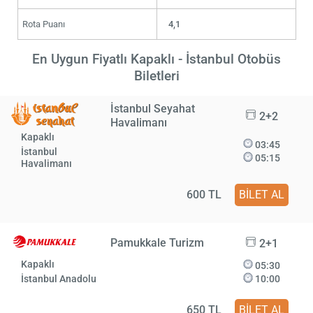
Rota Puanı
4,1
En Uygun Fiyatlı Kapaklı - İstanbul Otobüs
Biletleri
İstanbul Seyahat
2+2
Havalimanı
Kapaklı
03:45
İstanbul
05:15
Havalimanı
600 TL
BİLET AL
Pamukkale Turizm
2+1
Kapaklı
05:30
İstanbul Anadolu
10:00
650 TL
BİLET AL