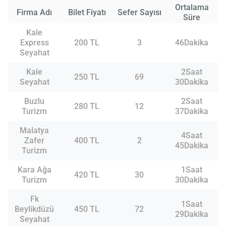
Ortalama
Firma Adı
Bilet Fiyatı
Sefer Sayısı
Süre
Kale
Express
200 TL
3
46Dakika
Seyahat
Kale
2Saat
250 TL
69
Seyahat
30Dakika
Buzlu
2Saat
280 TL
12
Turizm
37Dakika
Malatya
4Saat
Zafer
400 TL
2
45Dakika
Turizm
Kara Ağa
1Saat
420 TL
30
Turizm
30Dakika
Fk
1Saat
Beylikdüzü
450 TL
72
29Dakika
Seyahat