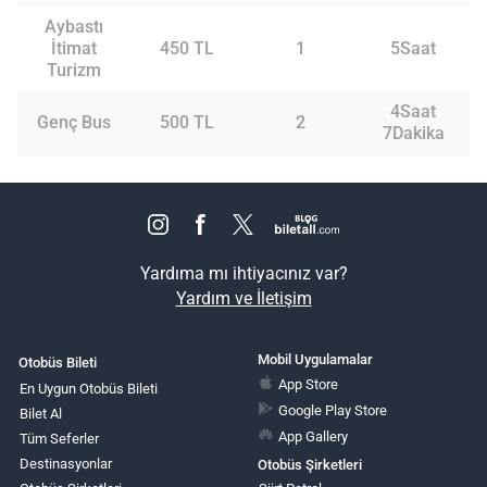
Aybastı
İtimat
450 TL
1
5Saat
Turizm
4Saat
Genç Bus
500 TL
2
7Dakika
Yardıma mı ihtiyacınız var?
Yardım ve İletişim
Mobil Uygulamalar
Otobüs Bileti
App Store
En Uygun Otobüs Bileti
Google Play Store
Bilet Al
App Gallery
Tüm Seferler
Destinasyonlar
Otobüs Şirketleri