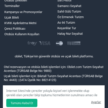
Otobüs Şirketleri
Siirt Petrol
Terminaller
Samancı Seyahat
Sahil Gülü Turizm
Kampanya ve Promosyonlar
Öz Ermenek Turizm
Uçak Bileti
As 66 Turizm
KVKK Aydınlatma Metni
Keşanlılar Tur
Çerez Politikası
Hatay Nur Seyahat
Otobüs Kullanım Koşulları
obilet, Türkiye'nin güvenilir otobüs ve uçak bileti platformu.
Otel rezervasyon ve otobüs bileti işlemleri için: Obilet.com Turizm Seyahat
Acentası (TÜRSAB Belge No: 9883)
Uçak bileti işlemleri için: Biletall Turizm Seyahat Acentası (TÜRSAB Belge
No: 4443) | (IATA Üyelik No: 88214125)
İnternet Sitesi’nde çerezler yoluyla kişisel veri işlenmekte olup
gerekli olan çerezler bilgi toplumu hizmetlerinin sunulması amacı ile
kullanılmaktadır. Tercihleriniz doğrultusunda size özel
Ayarlar
Tümünü Kabul Et
kişiselleştirilmiş çerezleri ve özel kampanyaları
reddet
seçeneğine