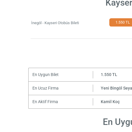
Kayser
1.550 TL
İnegöl - Kayseri Otobüs Bileti
En Uygun Bilet
1.550 TL
En Ucuz Firma
Yeni Bingöl Sey
En Aktif Firma
Kamil Koç
En Uygu