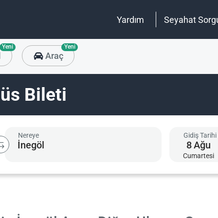
Yardım
Seyahat Sorg
Yeni
Yeni
l
Araç
üs Bileti
Nereye
Gidiş Tarihi
8
Ağu
Cumartesi