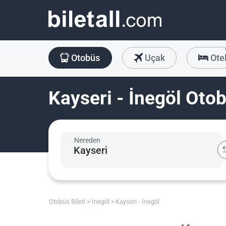
Otobüs
Uçak
Ote
Kayseri - İnegöl Otob
Nereden
Otobüs Bileti
İnegöl
Kayseri - İnegöl