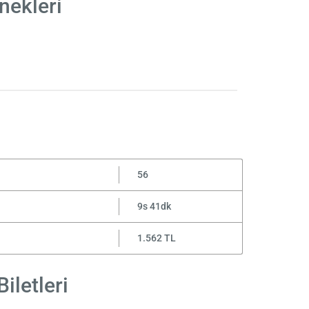
nekleri
56
9s 41dk
1.562 TL
iletleri