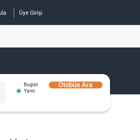
ula
Üye Girişi
Otobüs Ara
Bugün
Yarın