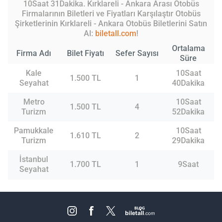
10Saat 31Dakika. Kırklareli - Ankara Arası Otobüs
Firmalarının Biletleri ve Fiyatları Karşılaştır Otobüs
Şirketlerinin Kırklareli - Ankara Otobüs Biletlerini Satın
Al:
biletall.com
!
Ortalama
Firma Adı
Bilet Fiyatı
Sefer Sayısı
Süre
Kale
10Saat
1.500 TL
1
Seyahat
40Dakika
Metro
10Saat
1.500 TL
4
Turizm
52Dakika
Pamukkale
10Saat
1.610 TL
2
Turizm
29Dakika
İstanbul
1.700 TL
1
9Saat
Seyahat