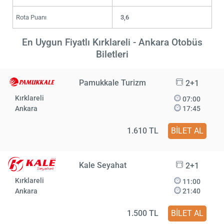
Rota Puanı
3,6
En Uygun Fiyatlı Kırklareli - Ankara Otobüs
Biletleri
Pamukkale Turizm
2+1
Kırklareli
07:00
Ankara
17:45
1.610 TL
BİLET AL
Kale Seyahat
2+1
Kırklareli
11:00
Ankara
21:40
1.500 TL
BİLET AL