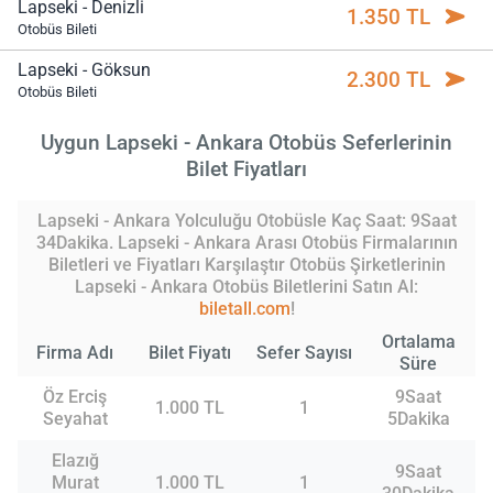
Lapseki - Denizli
1.350 TL
Otobüs Bileti
Lapseki - Göksun
2.300 TL
Otobüs Bileti
Uygun Lapseki - Ankara Otobüs Seferlerinin
Bilet Fiyatları
Lapseki - Ankara Yolculuğu Otobüsle Kaç Saat: 9Saat
34Dakika. Lapseki - Ankara Arası Otobüs Firmalarının
Biletleri ve Fiyatları Karşılaştır Otobüs Şirketlerinin
Lapseki - Ankara Otobüs Biletlerini Satın Al:
biletall.com
!
Ortalama
Firma Adı
Bilet Fiyatı
Sefer Sayısı
Süre
Öz Erciş
9Saat
1.000 TL
1
Seyahat
5Dakika
Elazığ
9Saat
Murat
1.000 TL
1