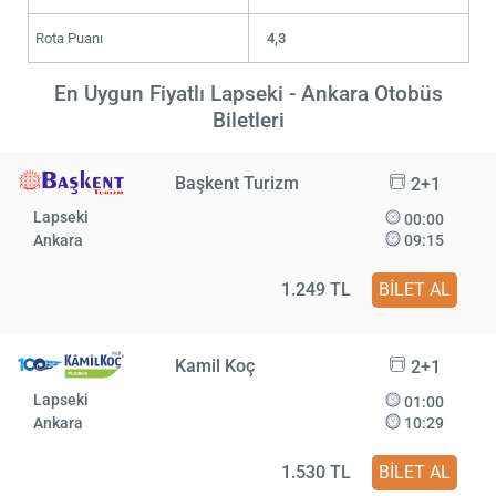
Rota Puanı
4,3
En Uygun Fiyatlı Lapseki - Ankara Otobüs
Biletleri
Başkent Turizm
2+1
Lapseki
00:00
Ankara
09:15
1.249 TL
BİLET AL
Kamil Koç
2+1
Lapseki
01:00
Ankara
10:29
1.530 TL
BİLET AL