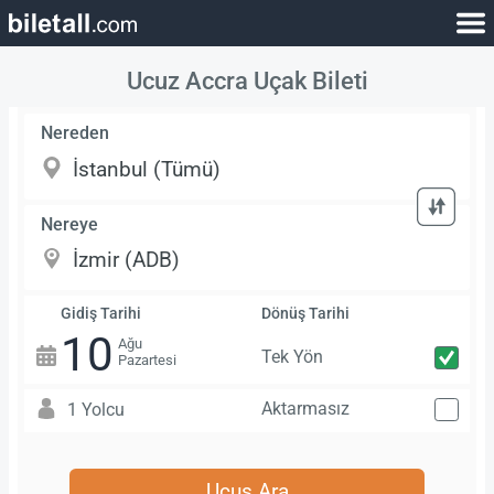
Ucuz Accra Uçak Bileti
Nereden
Nereye
Gidiş Tarihi
Dönüş Tarihi
10
Ağu
Tek Yön
Pazartesi
Aktarmasız
1 Yolcu
Uçuş Ara