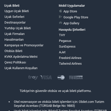
Uçak Bileti
Mobil Uygulamalar
Uygun Uçak Bileti
App Store
Uçak Seferleri
Google Play Store
Destinasyonlar
App Gallery
Yurtdışı Uçak Bileti
Havayolu Şirketleri
Uçak Firmaları
THY
Havalimanları
Pegasus
Kampanya ve Promosyonlar
SunExpress
Otobüs Bileti
AJet
KVKK Aydınlatma Metni
Freebird Airlines
Çerez Politikası
Tailwind Airlines
Uçak Kullanım Koşulları
Türkiye'nin güvenilir otobüs ve uçak bileti platformu.
Otel rezervasyon ve otobüs bileti işlemleri için: Obilet.com Turizm
Seyahat Acentası (TÜRSAB Belge No: 9883)
Uçak bileti işlemleri için: Biletall Turizm Seyahat Acentası (TÜRSAB