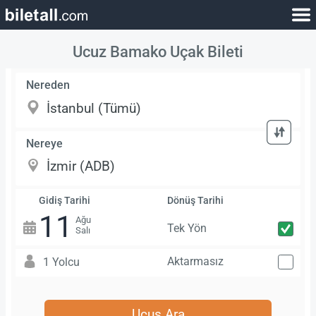
Ucuz Bamako Uçak Bileti
Nereden
Nereye
Gidiş Tarihi
Dönüş Tarihi
11
Ağu
Tek Yön
Salı
Aktarmasız
1 Yolcu
Uçuş Ara