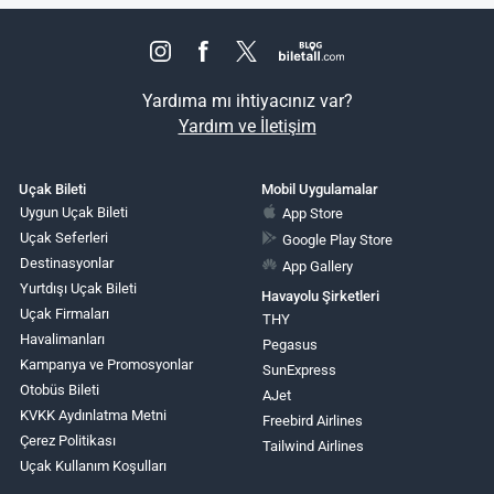
Yardıma mı ihtiyacınız var?
Yardım ve İletişim
Uçak Bileti
Mobil Uygulamalar
Uygun Uçak Bileti
App Store
Uçak Seferleri
Google Play Store
Destinasyonlar
App Gallery
Yurtdışı Uçak Bileti
Havayolu Şirketleri
Uçak Firmaları
THY
Havalimanları
Pegasus
Kampanya ve Promosyonlar
SunExpress
Otobüs Bileti
AJet
KVKK Aydınlatma Metni
Freebird Airlines
Çerez Politikası
Tailwind Airlines
Uçak Kullanım Koşulları