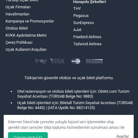
Havayolu Şirketleri
Uçak Firmaları
THY
Havalimanları
Pegasus
Kampanya ve Promosyonlar
SunExpress
Otobüs Bileti
AJet
KVKK Aydınlatma Metni
Freebird Airlines
Çerez Politikası
Tailwind Airlines
Uçak Kullanım Koşulları
Türkiye'nin güvenilir otobüs ve uçak bileti platformu.
Otel rezervasyon ve otobüs bileti işlemleri için: Obilet.com Turizm
Seyahat Acentası (TÜRSAB Belge No: 9883)
Uçak bileti işlemleri için: Biletall Turizm Seyahat Acentası (TÜRSAB
Belge No: 4443) | (IATA Üyelik No: 88214125)
İnternet Sitesi’nde çerezler yoluyla kişisel veri işlenmekte olup
gerekli olan çerezler bilgi toplumu hizmetlerinin sunulması amacı ile
kullanılmaktadır. Tercihleriniz doğrultusunda size özel
Ayarlar
Tümünü Kabul Et