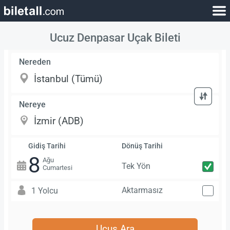
Ucuz Denpasar Uçak Bileti
Nereden
Nereye
Gidiş Tarihi
Dönüş Tarihi
8
Ağu
Tek Yön
Cumartesi
Aktarmasız
1 Yolcu
Uçuş Ara