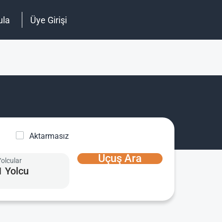
ula
Üye Girişi
Aktarmasız
Uçuş Ara
Yolcular
1 Yolcu