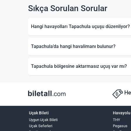
Sıkça Sorulan Sorular
Hangi havayolları Tapachula uçuşu düzenliyor?
Tapachula’da hangi havalimanı bulunur?
Tapachula bölgesine aktarmasız uçuş var mı?
He
Uçak Bileti
Havayolu 
Uygun Uçak Bileti
THY
Uçak Seferleri
Pegasus