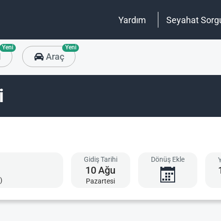
Yardım
Seyahat Sorg
Yeni
Yeni
l
Araç
i
Gidiş Tarihi
Dönüş Ekle
10
Ağu
)
Pazartesi