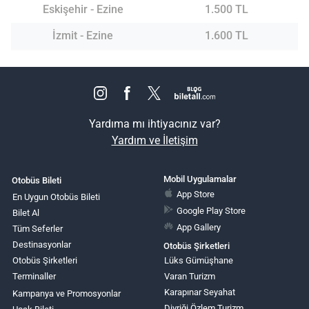
Eskişehir - Ezine
1.500 TL
İzmit - Ezine
1.600 TL
Yardıma mı ihtiyacınız var?
Yardım ve İletişim
Mobil Uygulamalar
Otobüs Bileti
App Store
En Uygun Otobüs Bileti
Google Play Store
Bilet Al
App Gallery
Tüm Seferler
Destinasyonlar
Otobüs Şirketleri
Otobüs Şirketleri
Lüks Gümüşhane
Terminaller
Varan Turizm
Karapınar Seyahat
Kampanya ve Promosyonlar
Divriği Özlem Turizm