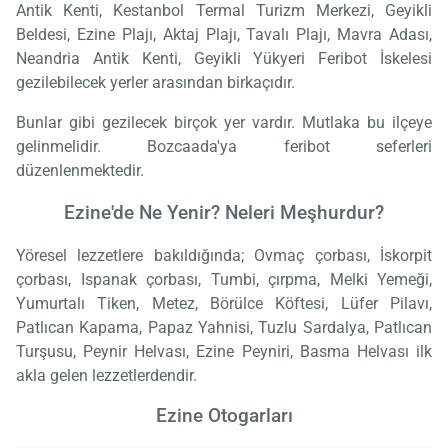
Antik Kenti, Kestanbol Termal Turizm Merkezi, Geyikli
Beldesi, Ezine Plajı, Aktaj Plajı, Tavalı Plajı, Mavra Adası,
Neandria Antik Kenti, Geyikli Yükyeri Feribot İskelesi
gezilebilecek yerler arasından birkaçıdır.
Bunlar gibi gezilecek birçok yer vardır. Mutlaka bu ilçeye
gelinmelidir. Bozcaada'ya feribot seferleri
düzenlenmektedir.
Ezine'de Ne Yenir? Neleri Meşhurdur?
Yöresel lezzetlere bakıldığında; Ovmaç çorbası, İskorpit
çorbası, Ispanak çorbası, Tumbi, çırpma, Melki Yemeği,
Yumurtalı Tiken, Metez, Börülce Köftesi, Lüfer Pilavı,
Patlıcan Kapama, Papaz Yahnisi, Tuzlu Sardalya, Patlıcan
Turşusu, Peynir Helvası, Ezine Peyniri, Basma Helvası ilk
akla gelen lezzetlerdendir.
Ezine Otogarları