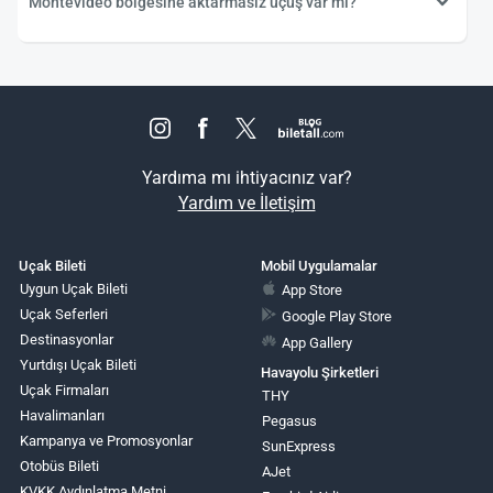
Montevideo bölgesine aktarmasız uçuş var mı?
Yardıma mı ihtiyacınız var?
Yardım ve İletişim
Uçak Bileti
Mobil Uygulamalar
Uygun Uçak Bileti
App Store
Uçak Seferleri
Google Play Store
Destinasyonlar
App Gallery
Yurtdışı Uçak Bileti
Havayolu Şirketleri
Uçak Firmaları
THY
Havalimanları
Pegasus
Kampanya ve Promosyonlar
SunExpress
Otobüs Bileti
AJet
KVKK Aydınlatma Metni