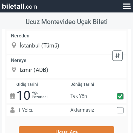
Ucuz Montevideo Uçak Bileti
Nereden
Nereye
Gidiş Tarihi
Dönüş Tarihi
10
Ağu
Tek Yön
Pazartesi
Aktarmasız
1 Yolcu
Uçuş Ara