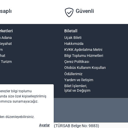
saplı
Güvenli
rketleri
Biletall
m Adana
Uçak Bileti
Seyahat
Hakkımızda
zm
KVKK Aydınlatma Metni
hat
Bilgi Toplumu Hizmetleri
 Turizm
Çerez Politikası
Otobüs Kullanım Koşulları
Ödüllerimiz
Yardım ve İletişim
Bilet İşlemleri,
İptal ve Değişim
çerezler bilgi toplumu
nda size özel kişiselleştirilmiş
anımınıza sunamayacağız.
den düzenleyebilirsiniz.
Ayarlar
bilet.com Turizm Seyahat Acentası (TÜRSAB Belge No: 9883)