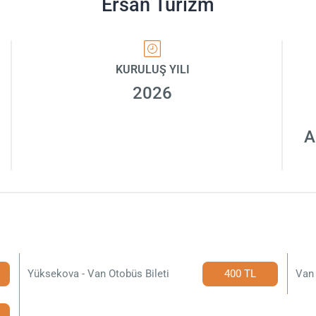
Ersan Turizm
KURULUŞ YILI
2026
A
i
Yüksekova - Van Otobüs Bileti
400 TL
Van 