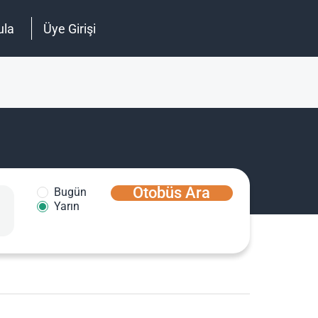
ula
Üye Girişi
Otobüs Ara
Bugün
Yarın