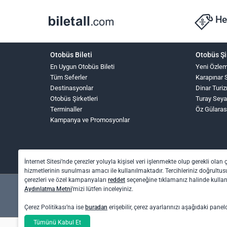
He
Otobüs Bileti
Otobüs Şi
En Uygun Otobüs Bileti
Yeni Özle
Tüm Seferler
Karapınar 
Destinasyonlar
Dinar Turi
Otobüs Şirketleri
Turay Seya
Terminaller
Öz Gülaras
Kampanya ve Promosyonlar
İnternet Sitesi’nde çerezler yoluyla kişisel veri işlenmekte olup gerekli olan 
hizmetlerinin sunulması amacı ile kullanılmaktadır. Tercihleriniz doğrultusu
çerezleri ve özel kampanyaları
reddet
seçeneğine tıklamanız halinde kull
Aydınlatma Metni
’mizi lütfen inceleyiniz.
Çerez Politikası’na ise
buradan
erişebilir, çerez ayarlarınızı aşağıdaki panel
Otel rezervasyon ve otobüs bileti işlemleri için: O
Tümünü Kabul Et