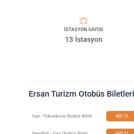
İSTASYON SAYISI
13 İstasyon
Ersan Turizm Otobüs Biletler
Van - Yüksekova Otobüs Bileti
400 TL
Şemdinli - Van Otobüs Bileti
600 TL