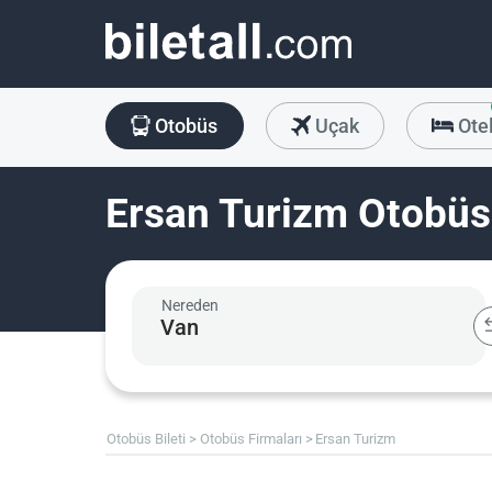
Otobüs
Uçak
Ote
Ersan Turizm Otobüs 
Nereden
Otobüs Bileti
Otobüs Firmaları
Ersan Turizm