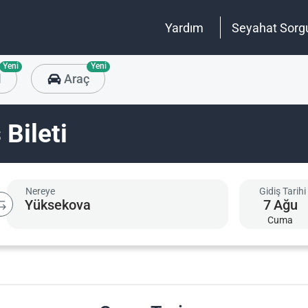
Yardım
Seyahat Sorg
Yeni
Yeni
l
Araç
Bileti
Nereye
Gidiş Tarihi
7
Ağu
Cuma