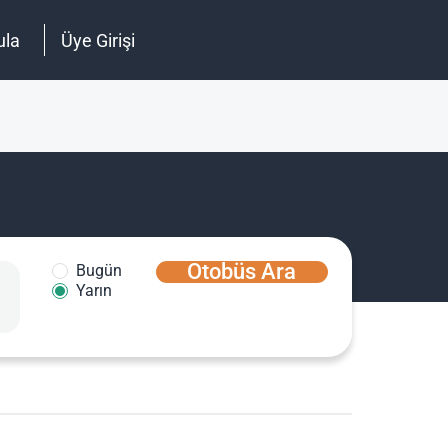
ula
Üye Girişi
Otobüs Ara
Bugün
Yarın