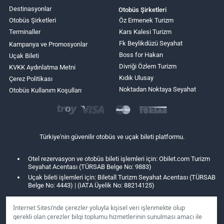
Destinasyonlar
Otobüs Şirketleri
Otobüs Şirketleri
Öz Ermenek Turizm
Terminaller
Kars Kalesi Turizm
Fk Beylikdüzü Seyahat
Kampanya ve Promosyonlar
Boss for Hakan
Uçak Bileti
Divriği Özlem Turizm
KVKK Aydınlatma Metni
Kıdık Ulusay
Çerez Politikası
Noktadan Noktaya Seyahat
Otobüs Kullanım Koşulları
Türkiye'nin güvenilir otobüs ve uçak bileti platformu.
Otel rezervasyon ve otobüs bileti işlemleri için: Obilet.com Turizm
Seyahat Acentası (TÜRSAB Belge No: 9883)
Uçak bileti işlemleri için: Biletall Turizm Seyahat Acentası (TÜRSAB
Belge No: 4443) | (IATA Üyelik No: 88214125)
İnternet Sitesi’nde çerezler yoluyla kişisel veri işlenmekte olup
gerekli olan çerezler bilgi toplumu hizmetlerinin sunulması amacı ile