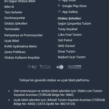
App Store
En Uygun Otobüs Bileti
Google Play Store
Bilet Al
App Gallery
Tüm Seferler
Destinasyonlar
Otobüs Şirketleri
Otobüs Şirketleri
İyigün Çarşamba Turizm
Terminaller
Turay Seyahat
Lüks Fırat Turizm
Kampanya ve Promosyonlar
Siirt Petrol
Uçak Bileti
GNS Günsel
KVKK Aydınlatma Metni
Dinar Turizm
Çerez Politikası
Bayburt Uçar Turizm
Otobüs Kullanım Koşulları
Türkiye'nin güvenilir otobüs ve uçak bileti platformu.
Otel rezervasyon ve otobüs bileti işlemleri için: Obilet.com Turizm
Seyahat Acentası (TÜRSAB Belge No: 9883)
Uçak bileti işlemleri için: Biletall Turizm Seyahat Acentası (TÜRSAB
Belge No: 4443) | (IATA Üyelik No: 88214125)