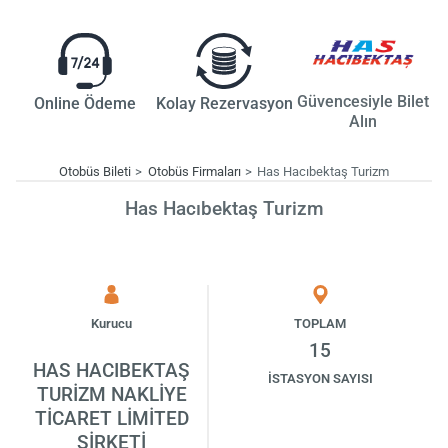
Güvencesiyle Bilet
Online Ödeme
Kolay Rezervasyon
Alın
Otobüs Bileti
Otobüs Firmaları
Has Hacıbektaş Turizm
Has Hacıbektaş Turizm
Kurucu
TOPLAM
15
HAS HACIBEKTAŞ
İSTASYON SAYISI
TURİZM NAKLİYE
TİCARET LİMİTED
ŞİRKETİ