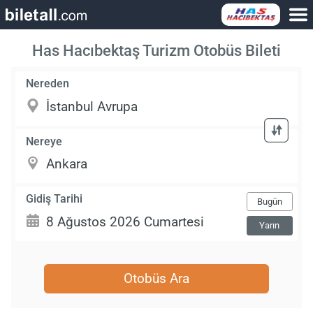
Has Hacıbektaş Turizm Otobüs Bileti
Nereden
Nereye
Gidiş Tarihi
Bugün
Yarın
Otobüs Ara