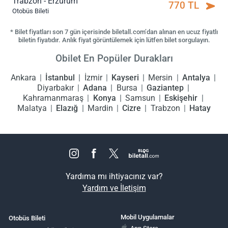
Trabzon - Erzurum
770 TL
Otobüs Bileti
* Bilet fiyatları son 7 gün içerisinde biletall.com’dan alınan en ucuz fiyatlı
biletin fiyatıdır. Anlık fiyat görüntülemek için lütfen bilet sorgulayın.
Obilet En Popüler Durakları
Ankara
İstanbul
İzmir
Kayseri
Mersin
Antalya
Diyarbakır
Adana
Bursa
Gaziantep
Kahramanmaraş
Konya
Samsun
Eskişehir
Malatya
Elazığ
Mardin
Cizre
Trabzon
Hatay
Yardıma mı ihtiyacınız var?
Yardım ve İletişim
Mobil Uygulamalar
Otobüs Bileti