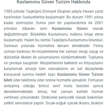
Kastamonu Güven Turizm Hakkında
1985 yılında Taşköprü Emniyet Ekspres adıyla Hasan çatal
tarafından faaliyetlerine başlamıştır. Bu durum 1991 yılına
kadar sürmüştür. Sonra yeni bir yapılandırma ile 2001
yılından itibaren ismi
Kastamonu Güven
olarak
değiştirilmiştir. Böylelikle Kastamonu halkına hitap etme
başlamıştır. Halen bu isimle Taşköprü-Kastamonu-İstanbul-
Samsun yolunda hizmetine devam etmektedir. Firma
uzman kadrosu ile müşterilerine her zaman sevgi, saygı ve
dürüstlük ilkeleri ile çalışmalarını sürdürmektedir. Topluma
ve çevreye saygılıdır. Müşterilerinin beklenti ve ihtiyaçlarını
karşılamak amaçlı tüm olanaklarını en üst düzeylerde
koruyarak sunma hedefi taşır.
Kastamonu Güven Turizm
bileti
ister telefonla ister online hizmetle alınabilir. Firmanın
anlaşmış olduğu birinci sınıf mola tesisleri ayrıca
denetlenmektedir. Amaç her zaman kaliteli hizmet
verilmesi yönündedir. Otobüsler periyodik olarak bakımları
yetkili servislerce yapılır. Sıcak-soğuk içecek ikramı, bisküvi