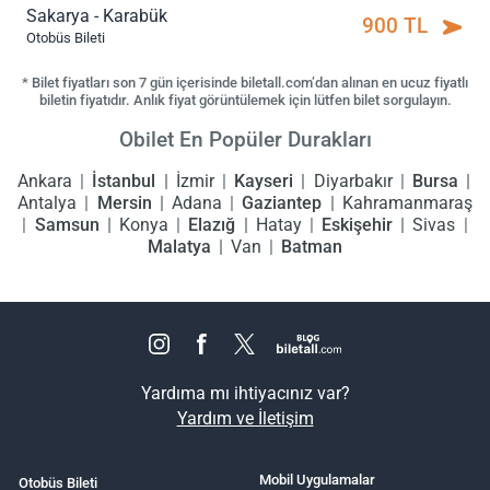
Sakarya - Karabük
900 TL
Otobüs Bileti
* Bilet fiyatları son 7 gün içerisinde biletall.com’dan alınan en ucuz fiyatlı
biletin fiyatıdır. Anlık fiyat görüntülemek için lütfen bilet sorgulayın.
Obilet En Popüler Durakları
Ankara
İstanbul
İzmir
Kayseri
Diyarbakır
Bursa
Antalya
Mersin
Adana
Gaziantep
Kahramanmaraş
Samsun
Konya
Elazığ
Hatay
Eskişehir
Sivas
Malatya
Van
Batman
Yardıma mı ihtiyacınız var?
Yardım ve İletişim
Mobil Uygulamalar
Otobüs Bileti