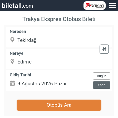
Trakya Ekspres Otobüs Bileti
Nereden
Nereye
Gidiş Tarihi
Bugün
Yarın
Otobüs Ara