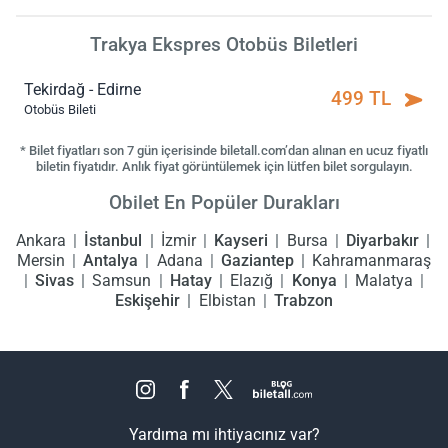
Trakya Ekspres Otobüs Biletleri
Tekirdağ - Edirne
499 TL
Otobüs Bileti
* Bilet fiyatları son 7 gün içerisinde biletall.com’dan alınan en ucuz fiyatlı
biletin fiyatıdır. Anlık fiyat görüntülemek için lütfen bilet sorgulayın.
Obilet En Popüler Durakları
Ankara
İstanbul
İzmir
Kayseri
Bursa
Diyarbakır
Mersin
Antalya
Adana
Gaziantep
Kahramanmaraş
Sivas
Samsun
Hatay
Elazığ
Konya
Malatya
Eskişehir
Elbistan
Trabzon
Yardıma mı ihtiyacınız var?