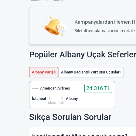
Kampanyalardan Hemen Ha
Biletall uygulamasını indirerek ö
Popüler Albany Uçak Seferler
Albany Varışlı
Albany Bağlantılı Yurt Dışı Uçuşları
24.316 TL
American Airlines
İstanbul
Albany
Aktarmalı
Sıkça Sorulan Sorular
Hangi havayolları Albany uçuşu düzenliyor?