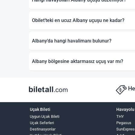
Obilet’teki en ucuz Albany uçuşu ne kadar?
Albany’da hangi havalimanı bulunur?
Albany bölgesine aktarmasız uçuş var mı?
He
Uçak Bileti
Havayolu 
Uygun Uçak Bileti
THY
Uçak Seferleri
Pegasus
Destinasyonlar
SunExpres