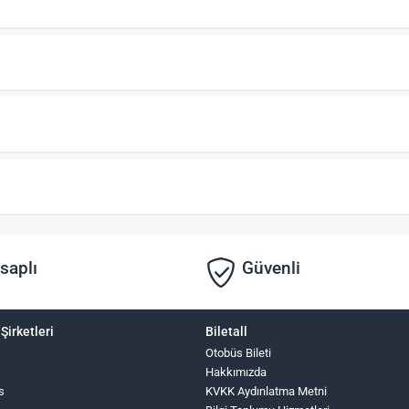
saplı
Güvenli
Şirketleri
Biletall
Otobüs Bileti
Hakkımızda
s
KVKK Aydınlatma Metni