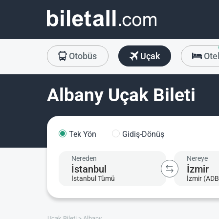
Otobüs
Uçak
Ote
Albany Uçak Bileti
Tek Yön
Gidiş-Dönüş
Nereden
Nereye
İstanbul Tümü
İzmir (ADB
Uçak Bileti
Albany