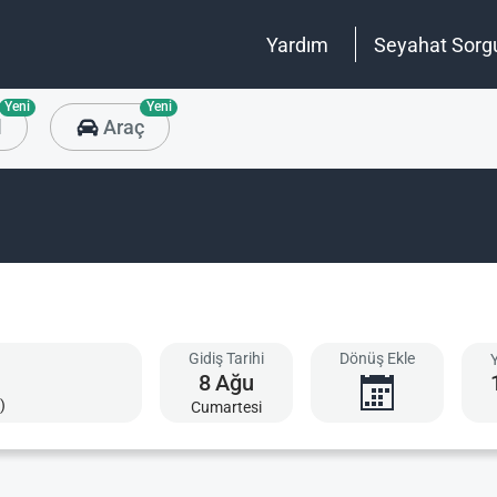
Yardım
Seyahat Sorg
Yeni
Yeni
l
Araç
Gidiş Tarihi
Dönüş Ekle
8
Ağu
)
Cumartesi