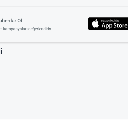
berdar Ol
zel kampanyaları değerlendirin
i