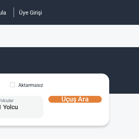
ula
Üye Girişi
Aktarmasız
Uçuş Ara
Yolcular
1 Yolcu