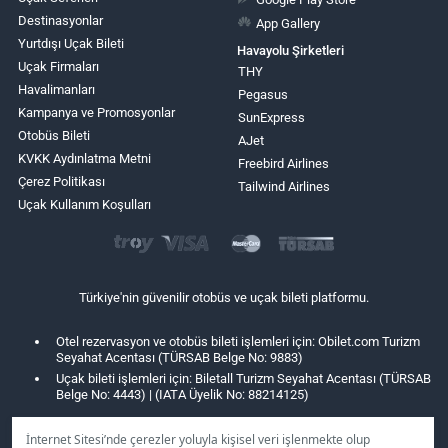
Destinasyonlar
App Gallery
Yurtdışı Uçak Bileti
Havayolu Şirketleri
Uçak Firmaları
THY
Havalimanları
Pegasus
Kampanya ve Promosyonlar
SunExpress
Otobüs Bileti
AJet
KVKK Aydınlatma Metni
Freebird Airlines
Çerez Politikası
Tailwind Airlines
Uçak Kullanım Koşulları
Türkiye'nin güvenilir otobüs ve uçak bileti platformu.
Otel rezervasyon ve otobüs bileti işlemleri için: Obilet.com Turizm
Seyahat Acentası (TÜRSAB Belge No: 9883)
Uçak bileti işlemleri için: Biletall Turizm Seyahat Acentası (TÜRSAB
Belge No: 4443) | (IATA Üyelik No: 88214125)
İnternet Sitesi’nde çerezler yoluyla kişisel veri işlenmekte olup