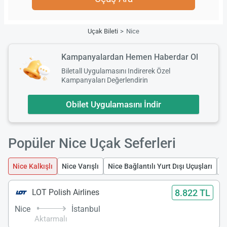
Uçak Bileti
Nice
Kampanyalardan Hemen Haberdar Ol
Biletall Uygulamasını Indirerek Özel
Kampanyaları Değerlendirin
Obilet Uygulamasını İndir
Popüler Nice Uçak Seferleri
Nice Kalkışlı
Nice Varışlı
Nice Bağlantılı Yurt Dışı Uçuşları
N
8.822 TL
LOT Polish Airlines
Nice
İstanbul
Aktarmalı