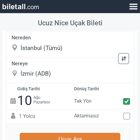
Ucuz Nice Uçak Bileti
Nereden
Nereye
Gidiş Tarihi
Dönüş Tarihi
10
Ağu
Tek Yön
Pazartesi
Aktarmasız
1 Yolcu
Uçuş Ara