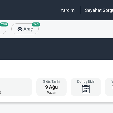
Yardım
Seyahat Sorg
Yeni
Yeni
l
Araç
Gidiş Tarihi
Dönüş Ekle
9
Ağu
)
Pazar