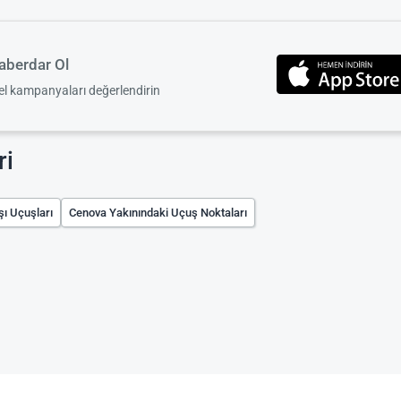
berdar Ol
zel kampanyaları değerlendirin
ri
şı Uçuşları
Cenova Yakınındaki Uçuş Noktaları