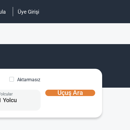
ula
Üye Girişi
Aktarmasız
Uçuş Ara
Yolcular
1 Yolcu