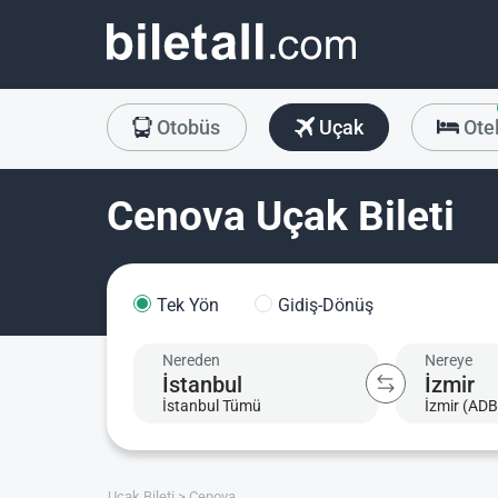
Otobüs
Uçak
Ote
Cenova Uçak Bileti
Tek Yön
Gidiş-Dönüş
Nereden
Nereye
İstanbul Tümü
İzmir (ADB
Uçak Bileti
Cenova