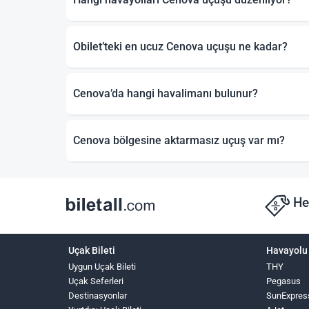
Obilet’teki en ucuz Cenova uçuşu ne kadar?
Cenova’da hangi havalimanı bulunur?
Cenova bölgesine aktarmasız uçuş var mı?
He
Uçak Bileti
Havayolu 
Uygun Uçak Bileti
THY
Uçak Seferleri
Pegasus
Destinasyonlar
SunExpres