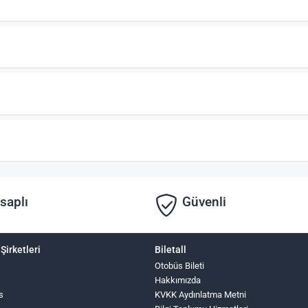
saplı
Güvenli
Şirketleri
Biletall
Otobüs Bileti
Hakkımızda
s
KVKK Aydınlatma Metni