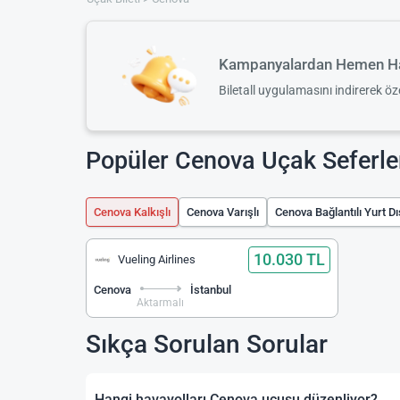
Kampanyalardan Hemen Ha
Biletall uygulamasını indirerek ö
Popüler Cenova Uçak Seferle
Cenova Kalkışlı
Cenova Varışlı
Cenova Bağlantılı Yurt Dı
10.030 TL
Vueling Airlines
Cenova
İstanbul
Aktarmalı
Sıkça Sorulan Sorular
Hangi havayolları Cenova uçuşu düzenliyor?