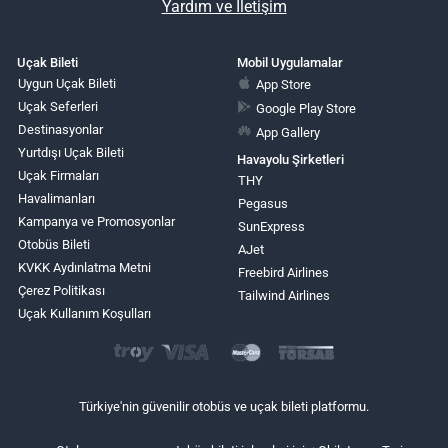
Yardım ve İletişim
Uçak Bileti
Mobil Uygulamalar
Uygun Uçak Bileti
App Store
Uçak Seferleri
Google Play Store
Destinasyonlar
App Gallery
Yurtdışı Uçak Bileti
Havayolu Şirketleri
Uçak Firmaları
THY
Havalimanları
Pegasus
Kampanya ve Promosyonlar
SunExpress
Otobüs Bileti
AJet
KVKK Aydınlatma Metni
Freebird Airlines
Çerez Politikası
Tailwind Airlines
Uçak Kullanım Koşulları
Türkiye'nin güvenilir otobüs ve uçak bileti platformu.