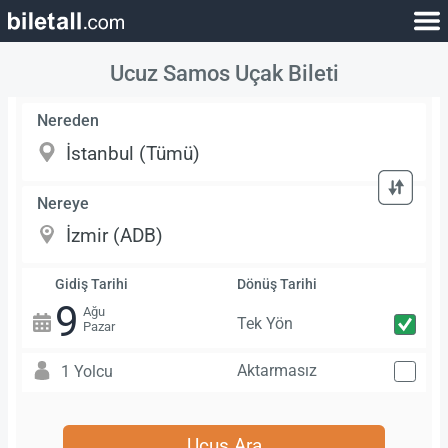
Ucuz Samos Uçak Bileti
Nereden
Nereye
Gidiş Tarihi
Dönüş Tarihi
9
Ağu
Tek Yön
Pazar
Aktarmasız
1 Yolcu
Uçuş Ara