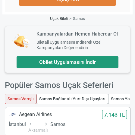
Uçak Bileti
Samos
Kampanyalardan Hemen Haberdar Ol
Biletall Uygulamasını Indirerek Özel
Kampanyaları Değerlendirin
Obilet Uygulamasını İndir
Popüler Samos Uçak Seferleri
Samos Varışlı
Samos Bağlantılı Yurt Dışı Uçuşları
Samos Yakın
7.143 TL
Aegean Airlines
İstanbul
Samos
Aktarmalı