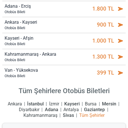
Adana - Erciş
1.800 TL
Otobüs Bileti
Ankara - Kayseri
900 TL
Otobüs Bileti
Kayseri - Afşin
1.000 TL
Otobüs Bileti
Kahramanmaraş - Ankara
1.300 TL
Otobüs Bileti
Van - Yüksekova
399 TL
Otobüs Bileti
Tüm Şehirlere Otobüs Biletleri
Ankara
İstanbul
İzmir
Kayseri
Bursa
Mersin
Diyarbakır
Adana
Antalya
Gaziantep
Kahramanmaraş
Sivas
Tüm Şehirler