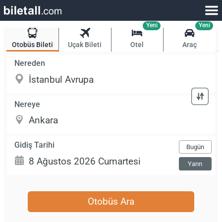
Yeni
Yeni
Otobüs Bileti
Uçak Bileti
Otel
Araç
Nereden
Nereye
Gidiş Tarihi
Bugün
Yarın
Otobüs Ara