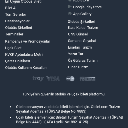
App Store
En Uygun Otobüs Bileti
Google Play Store
Bilet Al
App Gallery
Tüm Seferler
Destinasyonlar
Otobüs Şirketleri
Otobüs Şirketleri
Kars Kalesi Turizm
Terminaller
GNS Günsel
Samancı Seyahat
Kampanya ve Promosyonlar
Esadaş Turizm
Uçak Bileti
Yazar Tur
KVKK Aydınlatma Metni
Öz Gülaras Turizm
Çerez Politikası
Dinar Turizm
Otobüs Kullanım Koşulları
Türkiye'nin güvenilir otobüs ve uçak bileti platformu.
Otel rezervasyon ve otobüs bileti işlemleri için: Obilet.com Turizm
Seyahat Acentası (TÜRSAB Belge No: 9883)
Uçak bileti işlemleri için: Biletall Turizm Seyahat Acentası (TÜRSAB
Belge No: 4443) | (IATA Üyelik No: 88214125)