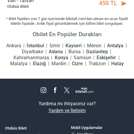
Van - Tatvan
450 TL
Otobüs Bileti
* Bilet fiyatları son 7 gün içerisinde biletall.com’dan alınan en ucuz fiyatlı
biletin fiyatıdır. Anlık fiyat görüntülemek için lütfen bilet sorgulayın.
Obilet En Popüler Durakları
Ankara
İstanbul
İzmir
Kayseri
Mersin
Antalya
Diyarbakır
Adana
Bursa
Gaziantep
Kahramanmaraş
Konya
Samsun
Eskişehir
Malatya
Elazığ
Mardin
Cizre
Trabzon
Hatay
Yardıma mı ihtiyacınız var?
Yardım ve İletişim
Mobil Uygulamalar
Otobüs Bileti