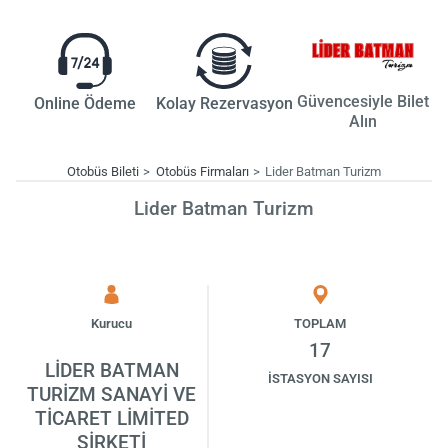
Güvencesiyle Bilet
Online Ödeme
Kolay Rezervasyon
Alın
Otobüs Bileti
Otobüs Firmaları
Lider Batman Turizm
Lider Batman Turizm
Kurucu
TOPLAM
17
LİDER BATMAN
İSTASYON SAYISI
TURİZM SANAYİ VE
TİCARET LİMİTED
ŞİRKETİ