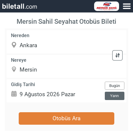
Mersin Sahil Seyahat Otobüs Bileti
Nereden
Nereye
Gidiş Tarihi
Bugün
Yarın
Otobüs Ara