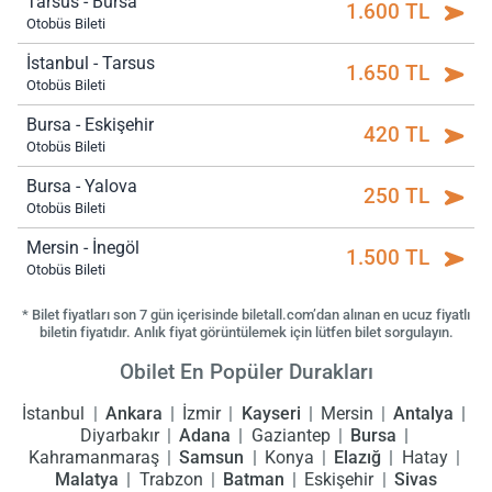
Tarsus - Bursa
1.600 TL
Otobüs Bileti
İstanbul - Tarsus
1.650 TL
Otobüs Bileti
Bursa - Eskişehir
420 TL
Otobüs Bileti
Bursa - Yalova
250 TL
Otobüs Bileti
Mersin - İnegöl
1.500 TL
Otobüs Bileti
* Bilet fiyatları son 7 gün içerisinde biletall.com’dan alınan en ucuz fiyatlı
biletin fiyatıdır. Anlık fiyat görüntülemek için lütfen bilet sorgulayın.
Obilet En Popüler Durakları
İstanbul
Ankara
İzmir
Kayseri
Mersin
Antalya
Diyarbakır
Adana
Gaziantep
Bursa
Kahramanmaraş
Samsun
Konya
Elazığ
Hatay
Malatya
Trabzon
Batman
Eskişehir
Sivas