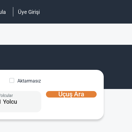
ula
Üye Girişi
Aktarmasız
Uçuş Ara
Yolcular
1 Yolcu