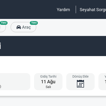
Yardım
Seyahat Sorg
Yeni
Yeni
l
Araç
i
Gidiş Tarihi
Dönüş Ekle
11
Ağu
)
Salı