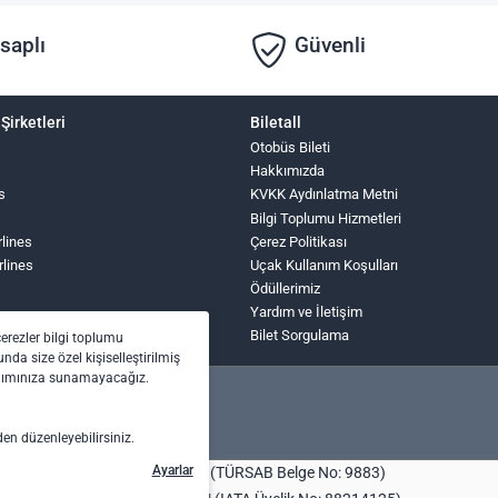
saplı
Güvenli
Şirketleri
Biletall
Otobüs Bileti
Hakkımızda
s
KVKK Aydınlatma Metni
Bilgi Toplumu Hizmetleri
rlines
Çerez Politikası
rlines
Uçak Kullanım Koşulları
Ödüllerimiz
Yardım ve İletişim
Bilet Sorgulama
çerezler bilgi toplumu
nda size özel kişiselleştirilmiş
anımınıza sunamayacağız.
den düzenleyebilirsiniz.
Ayarlar
bilet.com Turizm Seyahat Acentası (TÜRSAB Belge No: 9883)