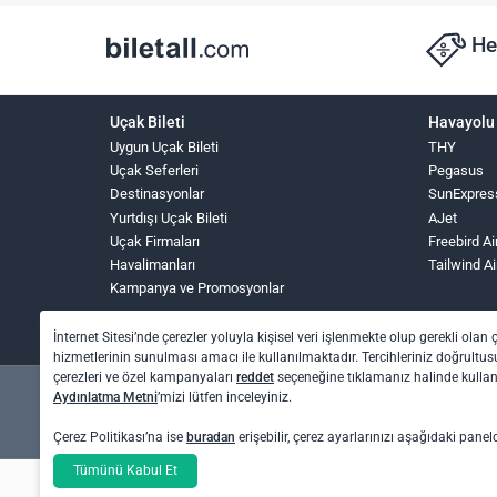
He
Uçak Bileti
Havayolu 
Uygun Uçak Bileti
THY
Uçak Seferleri
Pegasus
Destinasyonlar
SunExpres
Yurtdışı Uçak Bileti
AJet
Uçak Firmaları
Freebird Ai
Havalimanları
Tailwind Ai
Kampanya ve Promosyonlar
İnternet Sitesi’nde çerezler yoluyla kişisel veri işlenmekte olup gerekli olan 
hizmetlerinin sunulması amacı ile kullanılmaktadır. Tercihleriniz doğrultusu
çerezleri ve özel kampanyaları
reddet
seçeneğine tıklamanız halinde kull
Aydınlatma Metni
’mizi lütfen inceleyiniz.
Çerez Politikası’na ise
buradan
erişebilir, çerez ayarlarınızı aşağıdaki panel
Tümünü Kabul Et
Otel rezervasyon ve otobüs bileti işlemleri için: O