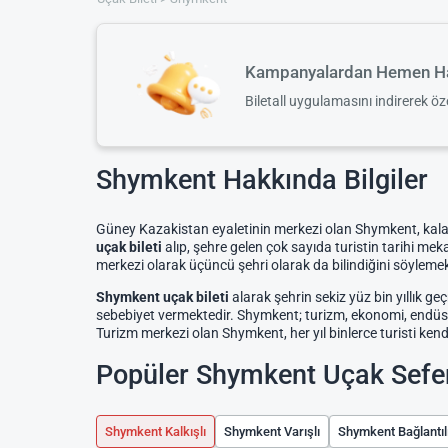
Kampanyalardan Hemen Ha
Biletall uygulamasını indirerek ö
Shymkent Hakkında Bilgiler
Güney Kazakistan eyaletinin merkezi olan Shymkent, kalaba
uçak bileti
alıp, şehre gelen çok sayıda turistin tarihi mek
merkezi olarak üçüncü şehri olarak da bilindiğini söylemek
Shymkent uçak bileti
alarak şehrin sekiz yüz bin yıllık
sebebiyet vermektedir. Shymkent; turizm, ekonomi, endüstr
Turizm merkezi olan Shymkent, her yıl binlerce turisti kendi
Popüler Shymkent Uçak Sefer
Shymkent Kalkışlı
Shymkent Varışlı
Shymkent Bağlantılı