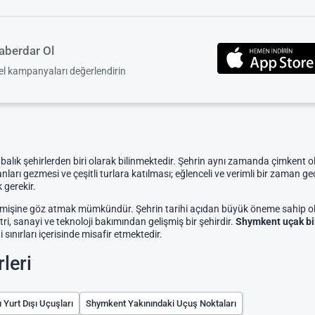
berdar Ol
zel kampanyaları değerlendirin
lık şehirlerden biri olarak bilinmektedir. Şehrin aynı zamanda çimkent ola
anları gezmesi ve çeşitli turlara katılması; eğlenceli ve verimli bir zaman 
 gerekir.
 geçmişine göz atmak mümkündür. Şehrin tarihi açıdan büyük öneme sahip o
i, sanayi ve teknoloji bakımından gelişmiş bir şehirdir.
Shymkent uçak bi
 sınırları içerisinde misafir etmektedir.
leri
 Yurt Dışı Uçuşları
Shymkent Yakınındaki Uçuş Noktaları