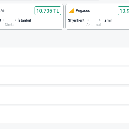
10.705 TL
10.
 Air
Pegasus
t
İstanbul
Shymkent
İzmir
Direkt
Aktarmalı