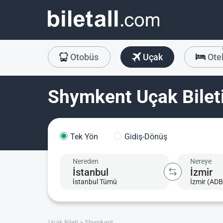
Otobüs
Uçak
Ote
Shymkent Uçak Bilet
Tek Yön
Gidiş-Dönüş
Nereden
Nereye
İstanbul Tümü
İzmir (ADB
Uçak Bileti
Shymkent