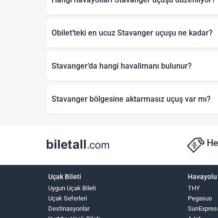
Obilet’teki en ucuz Stavanger uçuşu ne kadar?
Stavanger’da hangi havalimanı bulunur?
Stavanger bölgesine aktarmasız uçuş var mı?
He
Uçak Bileti
Havayolu 
Uygun Uçak Bileti
THY
Uçak Seferleri
Pegasus
Destinasyonlar
SunExpres