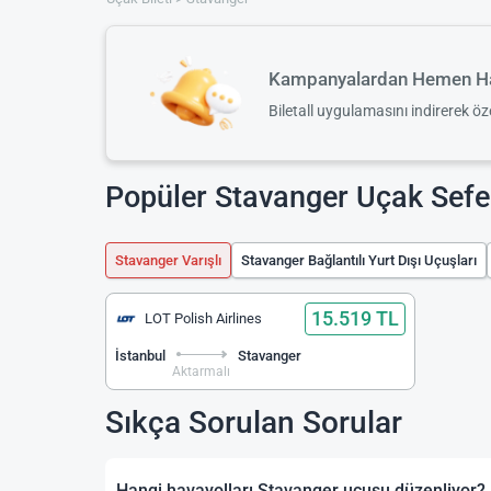
Kampanyalardan Hemen Ha
Biletall uygulamasını indirerek ö
Popüler Stavanger Uçak Sefer
Stavanger Varışlı
Stavanger Bağlantılı Yurt Dışı Uçuşları
15.519 TL
LOT Polish Airlines
İstanbul
Stavanger
Aktarmalı
Sıkça Sorulan Sorular
Hangi havayolları Stavanger uçuşu düzenliyor?