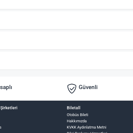
saplı
Güvenli
Şirketleri
Biletall
Otobüs Bileti
Hakkımızda
s
KVKK Aydınlatma Metni