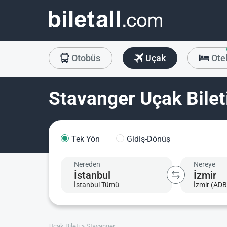
Otobüs
Uçak
Ote
Stavanger Uçak Bilet
Tek Yön
Gidiş-Dönüş
Nereden
Nereye
İstanbul Tümü
İzmir (ADB
Uçak Bileti
Stavanger