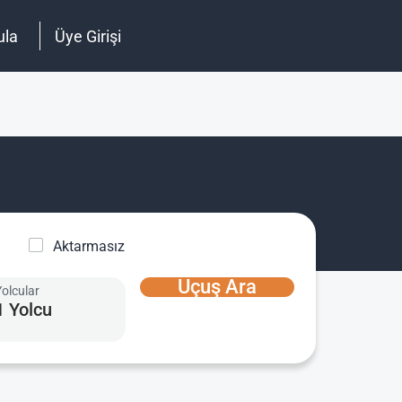
ula
Üye Girişi
Aktarmasız
Uçuş Ara
Yolcular
1 Yolcu