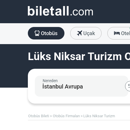
Otobüs
Uçak
Ote
Lüks Niksar Turizm O
Nereden
Otobüs Bileti
Otobüs Firmaları
Lüks Niksar Turizm