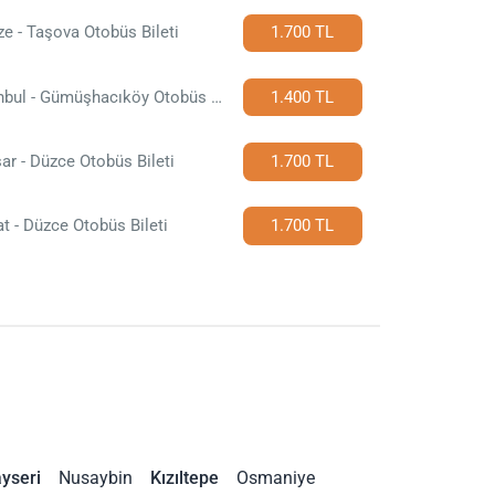
e - Taşova Otobüs Bileti
1.700 TL
İstanbul - Gümüşhacıköy Otobüs Bileti
1.400 TL
ar - Düzce Otobüs Bileti
1.700 TL
t - Düzce Otobüs Bileti
1.700 TL
yseri
Nusaybin
Kızıltepe
Osmaniye