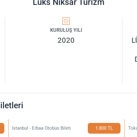
Lüks Niksar Turizm
KURULUŞ YILI
2020
L
letleri
İstanbul - Erbaa Otobüs Bileti
1.800 TL
Toka