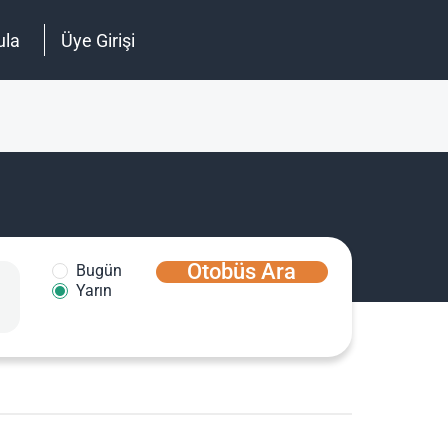
ula
Üye Girişi
Otobüs Ara
Bugün
Yarın