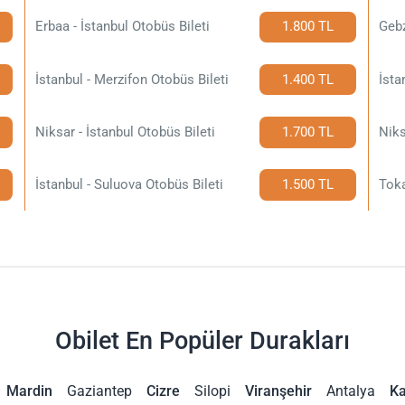
Erbaa - İstanbul Otobüs Bileti
1.800 TL
Gebz
İstanbul - Merzifon Otobüs Bileti
1.400 TL
Niksar - İstanbul Otobüs Bileti
1.700 TL
Niks
İstanbul - Suluova Otobüs Bileti
1.500 TL
Toka
Obilet En Popüler Durakları
Mardin
Gaziantep
Cizre
Silopi
Viranşehir
Antalya
Ka