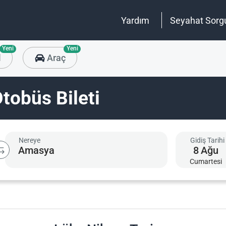
Yardım
Seyahat Sorg
Yeni
Yeni
l
Araç
tobüs Bileti
Nereye
Gidiş Tarihi
8
Ağu
Cumartesi