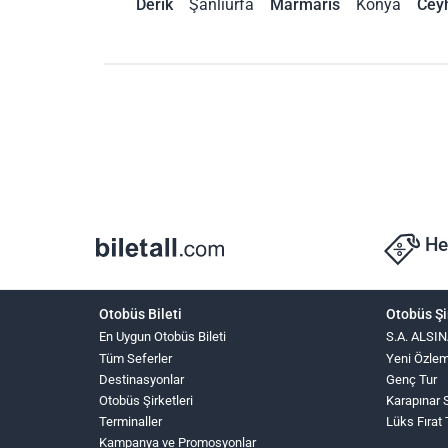
Derik
Şanlıurfa
Marmaris
Konya
Cey
He
Otobüs Bileti
Otobüs Şi
En Uygun Otobüs Bileti
S.A. ALS
Tüm Seferler
Yeni Özle
Destinasyonlar
Genç Tur
Otobüs Şirketleri
Karapınar 
Terminaller
Lüks Fırat
Kampanya ve Promosyonlar