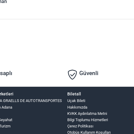
han
saplı
Güvenli
rketleri
Biletall
INA GRAELLS DE AUTOTRANSPORTES
Uçak Bileti
m Adana
Hakkımızda
KVKK Aydınlatma Metni
Seyahat
Bilgi Toplumu Hizmetleri
 Turizm
Çerez Politikası
Otobüs Kullanım Koşulları