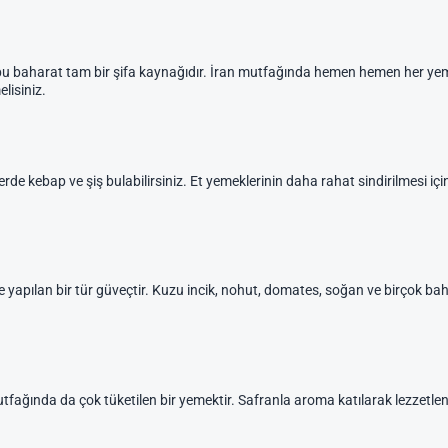
u bu baharat tam bir şifa kaynağıdır. İran mutfağında hemen hemen her yem
lisiniz.
de kebap ve şiş bulabilirsiniz. Et yemeklerinin daha rahat sindirilmesi için i
apılan bir tür güveçtir. Kuzu incik, nohut, domates, soğan ve birçok bahar
utfağında da çok tüketilen bir yemektir. Safranla aroma katılarak lezzetlendi