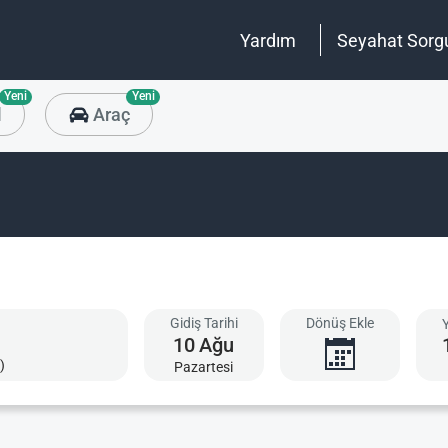
Yardım
Seyahat Sorg
Yeni
Yeni
l
Araç
Gidiş Tarihi
Dönüş Ekle
10
Ağu
)
Pazartesi