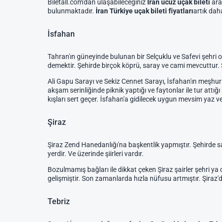
Biletall.com'dan ulaşabileceğiniz
İran ucuz uçak bileti
ara
bulunmaktadır.
İran Türkiye uçak bileti fiyatları
artık da
İsfahan
Tahran'ın güneyinde bulunan bir Selçuklu ve Safevi şehri 
demektir. Şehirde birçok köprü, saray ve cami mevcuttur. 
Ali Gapu Sarayı ve Sekiz Cennet Sarayı, İsfahan'ın meşhur
akşam serinliğinde piknik yaptığı ve faytonlar ile tur att
kışları sert geçer. İsfahan'a gidilecek uygun mevsim yaz ve
Şiraz
Şiraz Zend Hanedanlığı'na başkentlik yapmıştır. Şehirde san
yerdir. Ve üzerinde şiirleri vardır.
Bozulmamış bağları ile dikkat çeken Şiraz şairler şehri ya 
gelişmiştir. Son zamanlarda hızla nüfusu artmıştır. Şiraz'd
Tebriz