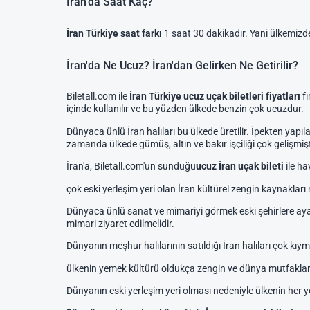
İran'da Saat Kaç?
İran Türkiye saat farkı
1 saat 30 dakikadır. Yani ülkemizde
İran'da Ne Ucuz? İran'dan Gelirken Ne Getirilir?
Biletall.com ile
İran Türkiye ucuz uçak biletleri fiyatları
f
içinde kullanılır ve bu yüzden ülkede benzin çok ucuzdur.
Dünyaca ünlü İran halıları bu ülkede üretilir. İpekten yapı
zamanda ülkede gümüş, altın ve bakır işçiliği çok gelişmiştir
İran'a, Biletall.com'un sunduğu
ucuz İran uçak bileti
ile h
çok eski yerleşim yeri olan İran kültürel zengin kaynakları ne
Dünyaca ünlü sanat ve mimariyi görmek eski şehirlere aya
mimari ziyaret edilmelidir.
Dünyanın meşhur halılarının satıldığı İran halıları çok kıymetl
ülkenin yemek kültürü oldukça zengin ve dünya mutfakları
Dünyanın eski yerleşim yeri olması nedeniyle ülkenin her y