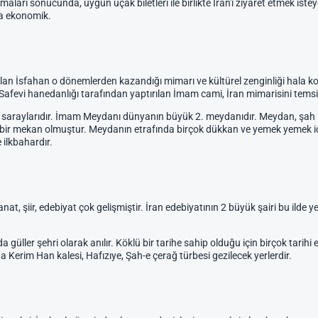
maları sonucunda, uygun uçak biletleri ile birlikte İran'ı ziyaret etmek istey
ha ekonomik.
olan İsfahan o dönemlerden kazandığı mimarı ve kültürel zenginliği hala k
Safevi hanedanlığı tarafından yaptırılan İmam cami, İran mimarisini temsil
 saraylarıdır. İmam Meydanı dünyanın büyük 2. meydanıdır. Meydan, şah ile
ığı bir mekan olmuştur. Meydanın etrafında birçok dükkan ve yemek yemek iç
 ilkbahardır.
at, şiir, edebiyat çok gelişmiştir. İran edebiyatının 2 büyük şairi bu ilde y
da güller şehri olarak anılır. Köklü bir tarihe sahip olduğu için birçok tar
a Kerim Han kalesi, Hafızıye, Şah-e çerağ türbesi gezilecek yerlerdir.