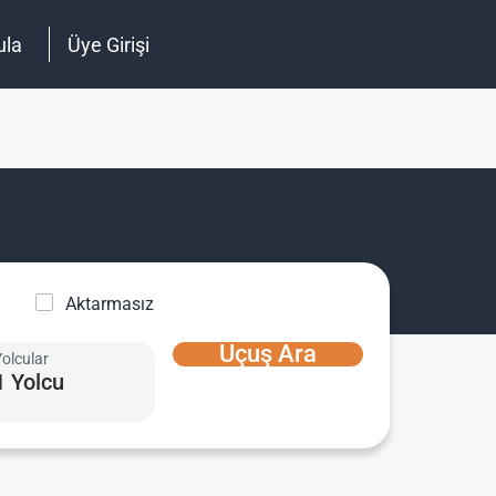
ula
Üye Girişi
Aktarmasız
Uçuş Ara
Yolcular
1 Yolcu