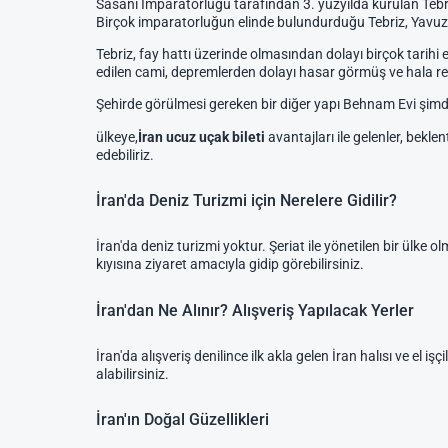
Sasani İmparatorluğu tarafından 3. yüzyılda kurulan Tebriz
Birçok imparatorluğun elinde bulundurduğu Tebriz, Yavuz Su
Tebriz, fay hattı üzerinde olmasından dolayı birçok tari
edilen cami, depremlerden dolayı hasar görmüş ve hala re
Şehirde görülmesi gereken bir diğer yapı Behnam Evi şimdil
ülkeye,
İran ucuz uçak bileti
avantajları ile gelenler, bekl
edebiliriz.
İran'da Deniz Turizmi için Nerelere Gidilir?
İran'da deniz turizmi yoktur. Şeriat ile yönetilen bir ülke
kıyısına ziyaret amacıyla gidip görebilirsiniz.
İran'dan Ne Alınır? Alışveriş Yapılacak Yerler
İran'da alışveriş denilince ilk akla gelen İran halısı ve el 
alabilirsiniz.
İran'ın Doğal Güzellikleri