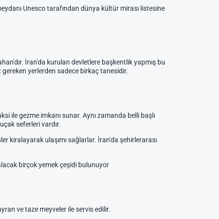
 meydanı Unesco tarafından dünya kültür mirası listesine
sfahan'dır. İran'da kurulan devletlere başkentlik yapmış bu
 gereken yerlerden sadece birkaç tanesidir.
ksi ile gezme imkanı sunar. Aynı zamanda belli başlı
uçak seferleri vardır.
er kiralayarak ulaşımı sağlarlar. İran'da şehirlerarası
kalacak birçok yemek çeşidi bulunuyor
ran ve taze meyveler ile servis edilir.