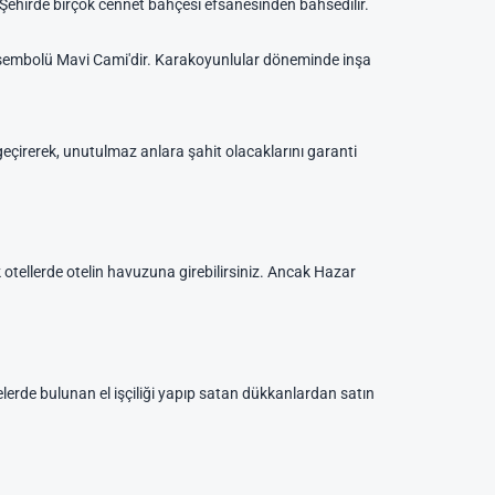
. Şehirde birçok cennet bahçesi efsanesinden bahsedilir.
i sembolü Mavi Cami'dir. Karakoyunlular döneminde inşa
 geçirerek, unutulmaz anlara şahit olacaklarını garanti
k otellerde otelin havuzuna girebilirsiniz. Ancak Hazar
ölgelerde bulunan el işçiliği yapıp satan dükkanlardan satın