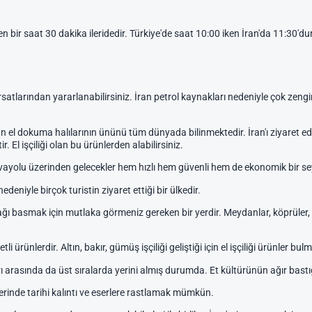
n bir saat 30 dakika ileridedir. Türkiye'de saat 10:00 iken İran'da 11:30'dur
ırsatlarından yararlanabilirsiniz. İran petrol kaynakları nedeniyle çok zengin
lan el dokuma halılarının ününü tüm dünyada bilinmektedir. İran'ı ziyaret ed
. El işçiliği olan bu ürünlerden alabilirsiniz.
avayolu üzerinden gelecekler hem hızlı hem güvenli hem de ekonomik bir se
deniyle birçok turistin ziyaret ettiği bir ülkedir.
ğı basmak için mutlaka görmeniz gereken bir yerdir. Meydanlar, köprüler, 
i ürünlerdir. Altın, bakır, gümüş işçiliği geliştiği için el işçiliği ürünler bul
 arasında da üst sıralarda yerini almış durumda. Et kültürünün ağır bas
erinde tarihi kalıntı ve eserlere rastlamak mümkün.