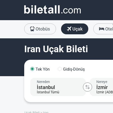
Otobüs
Uçak
Ote
Iran Uçak Bileti
Tek Yön
Gidiş-Dönüş
Nereden
Nereye
İstanbul Tümü
İzmir (ADB
Uçak Bileti
Iran