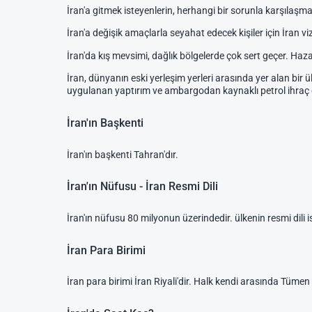
İran'a gitmek isteyenlerin, herhangi bir sorunla karşılaşma
İran'a değişik amaçlarla seyahat edecek kişiler için İran vi
İran'da kış mevsimi, dağlık bölgelerde çok sert geçer. Haza
İran, dünyanın eski yerleşim yerleri arasında yer alan bir
uygulanan yaptırım ve ambargodan kaynaklı petrol ihraç ed
İran'ın Başkenti
İran'ın başkenti Tahran'dır.
İran'ın Nüfusu - İran Resmi Dili
İran'ın nüfusu 80 milyonun üzerindedir. ülkenin resmi dili i
İran Para Birimi
İran para birimi İran Riyali'dir. Halk kendi arasında Tümen 