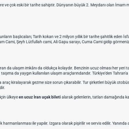
lere ve çok eski bir tarihe sahiptir. Dünyanın büyük 2. Meydanı olan İmam
nların başlıcaları; Tarih kokan ve 2 milyon yıllık bir tarihe şahitlik eden İ
mam Cami, Şeyh Lütfullah cami, Ali Gapu sarayı, Cuma Cami gidip görmeniz
ran da ulaşım imkânı da oldukça kolaydır. Benzinin ucuz olması her yeri ta
lu taşıma da yaygın kullanılan ulaşım araçlarındandır. Türkiye'den Tahran'a 
 araç kiralayarak gezme size sorun çıkarabilir. Tur şirketleri büyük otobüsl
ir.
için ülkeye
en ucuz İran uçak bileti
alarak gelenlerin, tatları damağında 
rmanlanması ile yapılır. Izgara olarak pişirilir ve servis edilir. Yanında ay