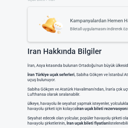
Kampanyalardan Hemen Ha
Biletall uygulamasını indirerek ö
Iran Hakkında Bilgiler
İran, Asya kıtasında bulunan Ortadoğu'nun büyük ülkesidi
İran Türkiye uçak seferleri
, Sabiha Gökçen ve İstanbul At
uçuş bulunuyor.
Sabiha Gökçen ve Atatürk Havalimanı'ndan, İran'a çok uçuş 
Lufthansa olarak sıralanabilir.
ülkeye, havayolu ile seyahat yapmak isteyenler, yolculuklar
havayolu şirketi için kolayca
İran uçak bileti rezervasyon
Seyahat edecek olan yolcular, popüler havayolu şirketi o
havayolu şirketlerinin,
İran uçak bileti fiyatları
listelenebi