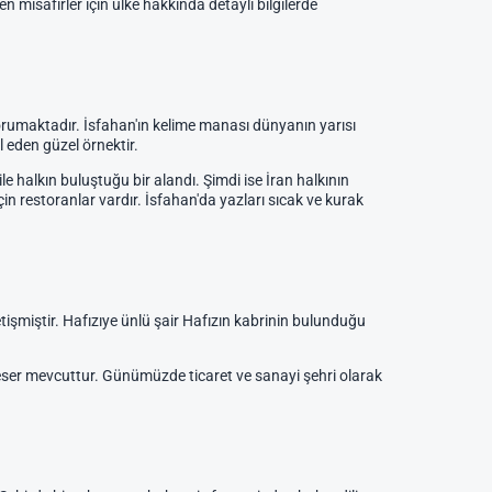
en misafirler için ülke hakkında detaylı bilgilerde
orumaktadır. İsfahan'ın kelime manası dünyanın yarısı
 eden güzel örnektir.
 halkın buluştuğu bir alandı. Şimdi ise İran halkının
in restoranlar vardır. İsfahan'da yazları sıcak ve kurak
etişmiştir. Hafızıye ünlü şair Hafızın kabrinin bulunduğu
ihi eser mevcuttur. Günümüzde ticaret ve sanayi şehri olarak