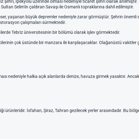
 şehri, İpekyolu üzerinde olması nedeniyle ticaret şehri olarak anılmıştır
ltan Selim'in çaldıran Savaşı ile Osmanlı topraklarına dahil edilmiştir.
hi eser, yaşanan büyük depremler nedeniyle zarar görmüştür. Şehrin öneml
storasyon çalışmaları sürmektedir.
erde Tebriz üniversitesinin bir bölümü olarak işlev görmektedir.
entilerinin çok üstünde bir manzara ile karşılaşacaklar. Olağanüstü vakitler
 olması nedeniyle halka açık alanlarda denize, havuza girmek yasaktır. Anca
işçiliği ürünleridir. İsfahan, Şiraz, Tahran gezilecek yerler arasındadır. Bu b