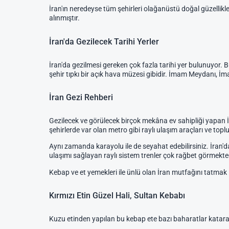
İran'ın neredeyse tüm şehirleri olağanüstü doğal güzellik
alınmıştır.
İran'da Gezilecek Tarihi Yerler
İran'da gezilmesi gereken çok fazla tarihi yer bulunuyor. Bu
şehir tıpkı bir açık hava müzesi gibidir. İmam Meydanı, İ
İran Gezi Rehberi
Gezilecek ve görülecek birçok mekâna ev sahipliği yapan İ
şehirlerde var olan metro gibi raylı ulaşım araçları ve top
Aynı zamanda karayolu ile de seyahat edebilirsiniz. İran'da
ulaşımı sağlayan raylı sistem trenler çok rağbet görmekted
Kebap ve et yemekleri ile ünlü olan İran mutfağını tatmak 
Kırmızı Etin Güzel Hali, Sultan Kebabı
Kuzu etinden yapılan bu kebap ete bazı baharatlar katarak ha