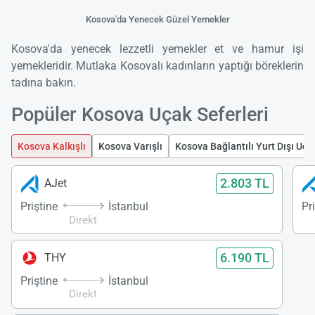
Kosova'da Yenecek Güzel Yemekler
Kosova'da yenecek lezzetli yemekler et ve hamur işi
yemekleridir. Mutlaka Kosovalı kadınların yaptığı böreklerin
tadına bakın.
Popüler Kosova Uçak Seferleri
Kosova Kalkışlı
Kosova Varışlı
Kosova Bağlantılı Yurt Dışı Uçu
2.803 TL
AJet
Priştine
İstanbul
Pr
Direkt
6.190 TL
THY
Priştine
İstanbul
Direkt