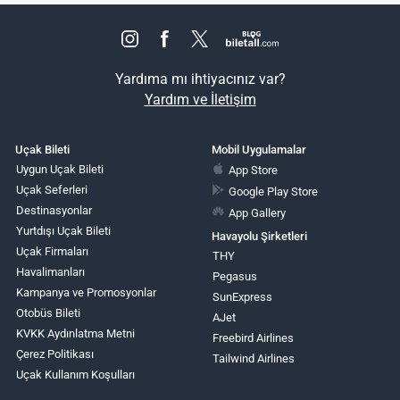
Yardıma mı ihtiyacınız var?
Yardım ve İletişim
Uçak Bileti
Mobil Uygulamalar
Uygun Uçak Bileti
App Store
Uçak Seferleri
Google Play Store
Destinasyonlar
App Gallery
Yurtdışı Uçak Bileti
Havayolu Şirketleri
Uçak Firmaları
THY
Havalimanları
Pegasus
Kampanya ve Promosyonlar
SunExpress
Otobüs Bileti
AJet
KVKK Aydınlatma Metni
Freebird Airlines
Çerez Politikası
Tailwind Airlines
Uçak Kullanım Koşulları