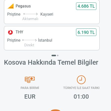
4.686 TL
Pegasus
Priştine
Kayseri
Aktarmalı
6.190 TL
THY
Priştine
İstanbul
Direkt
Kosova Hakkında Temel Bilgiler
PARA BİRİMİ
TÜRKİYE İLE SAAT FARKI
EUR
01:00