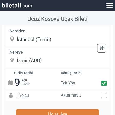
Ucuz Kosova Uçak Bileti
Nereden
Nereye
Gidiş Tarihi
Dönüş Tarihi
9
Ağu
Tek Yön
Pazar
Aktarmasız
1 Yolcu
Uçuş Ara