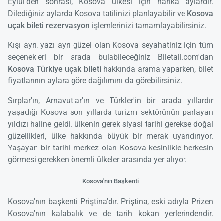
Eylül'den sonrası, Kosova ülkesi için harika aylardır.
Dilediğiniz aylarda Kosova tatilinizi planlayabilir ve
Kosova
uçak bileti rezervasyon
işlemlerinizi tamamlayabilirsiniz.
Kışı ayrı, yazı ayrı güzel olan Kosova seyahatiniz için tüm
seçenekleri bir arada bulabileceğiniz Biletall.com'dan
Kosova Türkiye uçak bileti
hakkında arama yaparken, bilet
fiyatlarının aylara göre dağılımını da görebilirsiniz.
Sırplar'ın, Arnavutlar'ın ve Türkler'in bir arada yıllardır
yaşadığı Kosova son yıllarda turizm sektörünün parlayan
yıldızı haline geldi. ülkenin gerek siyasi tarihi gerekse doğal
güzellikleri, ülke hakkında büyük bir merak uyandırıyor.
Yaşayan bir tarihi merkez olan Kosova kesinlikle herkesin
görmesi gerekken önemli ülkeler arasında yer alıyor.
Kosova'nın Başkenti
Kosova'nın başkenti Priştina'dır. Priştina, eski adıyla Prizen
Kosova'nın kalabalık ve de tarih kokan yerlerindendir.