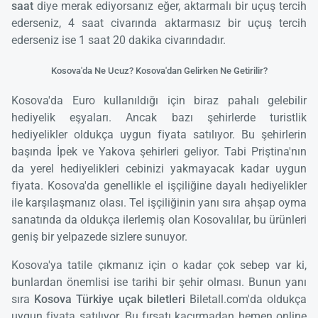
saat
diye merak ediyorsanız eğer, aktarmalı bir uçuş tercih
ederseniz, 4 saat civarında aktarmasız bir uçuş tercih
ederseniz ise 1 saat 20 dakika civarındadır.
Kosova'da Ne Ucuz? Kosova'dan Gelirken Ne Getirilir?
Kosova'da Euro kullanıldığı için biraz pahalı gelebilir
hediyelik eşyaları. Ancak bazı şehirlerde turistlik
hediyelikler oldukça uygun fiyata satılıyor. Bu şehirlerin
başında İpek ve Yakova şehirleri geliyor. Tabi Priştina'nın
da yerel hediyelikleri cebinizi yakmayacak kadar uygun
fiyata. Kosova'da genellikle el işçiliğine dayalı hediyelikler
ile karşılaşmanız olası. Tel işçiliğinin yanı sıra ahşap oyma
sanatında da oldukça ilerlemiş olan Kosovalılar, bu ürünleri
geniş bir yelpazede sizlere sunuyor.
Kosova'ya tatile çıkmanız için o kadar çok sebep var ki,
bunlardan önemlisi ise tarihi bir şehir olması. Bunun yanı
sıra
Kosova Türkiye uçak biletleri
Biletall.com'da oldukça
uygun fiyata satılıyor. Bu fırsatı kaçırmadan hemen online