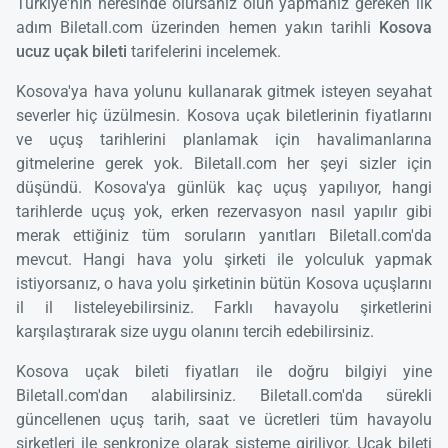
Türkiye'nin neresinde olursanız olun yapmanız gereken ilk
adım Biletall.com üzerinden hemen yakın tarihli
Kosova
ucuz uçak bileti
tarifelerini incelemek.
Kosova'ya hava yolunu kullanarak gitmek isteyen seyahat
severler hiç üzülmesin. Kosova uçak biletlerinin fiyatlarını
ve uçuş tarihlerini planlamak için havalimanlarına
gitmelerine gerek yok. Biletall.com her şeyi sizler için
düşündü. Kosova'ya günlük kaç uçuş yapılıyor, hangi
tarihlerde uçuş yok, erken rezervasyon nasıl yapılır gibi
merak ettiğiniz tüm soruların yanıtları Biletall.com'da
mevcut. Hangi hava yolu şirketi ile yolculuk yapmak
istiyorsanız, o hava yolu şirketinin bütün Kosova uçuşlarını
il il listeleyebilirsiniz. Farklı havayolu şirketlerini
karşılaştırarak size uygu olanını tercih edebilirsiniz.
Kosova uçak bileti fiyatları ile doğru bilgiyi yine
Biletall.com'dan alabilirsiniz. Biletall.com'da sürekli
güncellenen uçuş tarih, saat ve ücretleri tüm havayolu
şirketleri ile senkronize olarak sisteme giriliyor. Uçak bileti