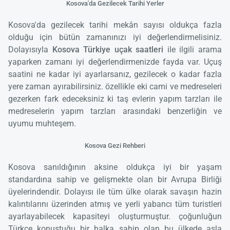
Kosova'da Gezilecek Tarihi Yerler
Kosova'da gezilecek tarihi mekân sayısı oldukça fazla
olduğu için bütün zamanınızı iyi değerlendirmelisiniz.
Dolayısıyla
Kosova Türkiye uçak saatleri
ile ilgili arama
yaparken zamanı iyi değerlendirmenizde fayda var. Uçuş
saatini ne kadar iyi ayarlarsanız, gezilecek o kadar fazla
yere zaman ayırabilirsiniz. özellikle eki cami ve medreseleri
gezerken fark edeceksiniz ki taş evlerin yapım tarzları ile
medreselerin yapım tarzları arasındaki benzerliğin ve
uyumu muhteşem.
Kosova Gezi Rehberi
Kosova sanıldığının aksine oldukça iyi bir yaşam
standardına sahip ve gelişmekte olan bir Avrupa Birliği
üyelerindendir. Dolayısı ile tüm ülke olarak savaşın hazin
kalıntılarını üzerinden atmış ve yerli yabancı tüm turistleri
ayarlayabilecek kapasiteyi oluşturmuştur. çoğunluğun
Türkçe konuştuğu bir halka sahip olan bu ülkede asla