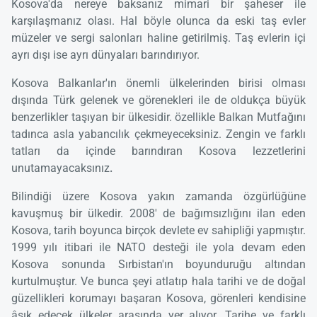
Kosova'da nereye baksanız mimari bir şaheser ile
karşılaşmanız olası. Hal böyle olunca da eski taş evler
müzeler ve sergi salonları haline getirilmiş. Taş evlerin içi
ayrı dışı ise ayrı dünyaları barındırıyor.
Kosova Balkanlar'ın önemli ülkelerinden birisi olması
dışında Türk gelenek ve görenekleri ile de oldukça büyük
benzerlikler taşıyan bir ülkesidir. özellikle Balkan Mutfağını
tadınca asla yabancılık çekmeyeceksiniz. Zengin ve farklı
tatları da içinde barındıran Kosova lezzetlerini
unutamayacaksınız
.
Bilindiği üzere Kosova yakın zamanda özgürlüğüne
kavuşmuş bir ülkedir. 2008' de bağımsızlığını ilan eden
Kosova, tarih boyunca birçok devlete ev sahipliği yapmıştır.
1999 yılı itibari ile NATO desteği ile yola devam eden
Kosova sonunda Sırbistan'ın boyunduruğu altından
kurtulmuştur. Ve bunca şeyi atlatıp hala tarihi ve de doğal
güzellikleri korumayı başaran Kosova, görenleri kendisine
âşık edecek ülkeler arasında yer alıyor. Tarihe ve farklı