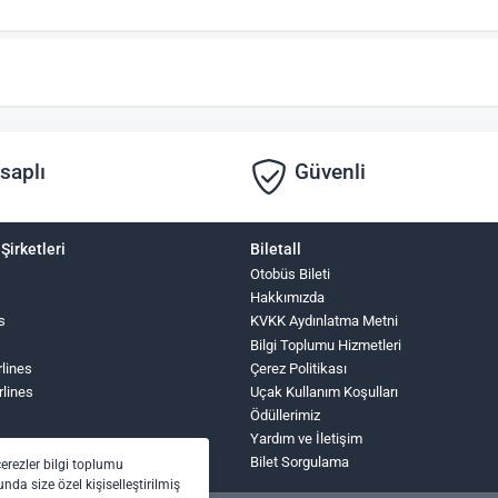
saplı
Güvenli
Şirketleri
Biletall
Otobüs Bileti
Hakkımızda
s
KVKK Aydınlatma Metni
Bilgi Toplumu Hizmetleri
rlines
Çerez Politikası
rlines
Uçak Kullanım Koşulları
Ödüllerimiz
Yardım ve İletişim
Bilet Sorgulama
çerezler bilgi toplumu
nda size özel kişiselleştirilmiş