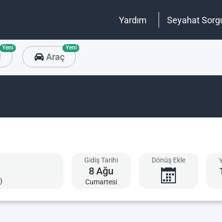
Yardım
Seyahat Sorg
Yeni
Yeni
l
Araç
Gidiş Tarihi
Dönüş Ekle
8
Ağu
)
Cumartesi