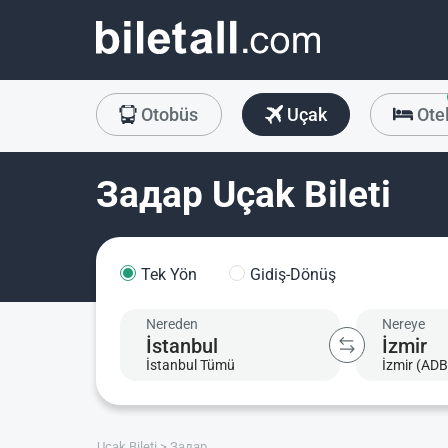
Otobüs
Uçak
Ote
Задар Uçak Bileti
Tek Yön
Gidiş-Dönüş
Nereden
Nereye
İstanbul Tümü
İzmir (ADB
Uçak Bileti
Задар