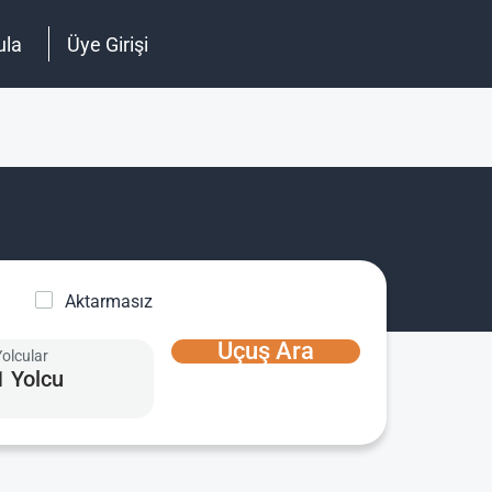
ula
Üye Girişi
Aktarmasız
Uçuş Ara
Yolcular
1 Yolcu