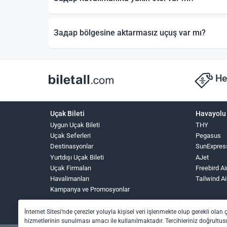
Задар bölgesine aktarmasız uçuş var mı?
He
Uçak Bileti
Havayolu 
Uygun Uçak Bileti
THY
Uçak Seferleri
Pegasus
Destinasyonlar
SunExpres
Yurtdışı Uçak Bileti
AJet
Uçak Firmaları
Freebird Ai
Havalimanları
Tailwind Ai
Kampanya ve Promosyonlar
İnternet Sitesi’nde çerezler yoluyla kişisel veri işlenmekte olup gerekli olan 
hizmetlerinin sunulması amacı ile kullanılmaktadır. Tercihleriniz doğrultusu