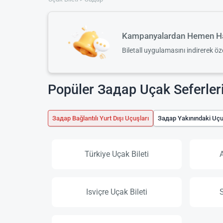
Kampanyalardan Hemen Ha
Biletall uygulamasını indirerek ö
Popüler Задар Uçak Seferler
Задар Bağlantılı Yurt Dışı Uçuşları
Задар Yakınındaki Uçu
Türkiye Uçak Bileti
Isviçre Uçak Bileti