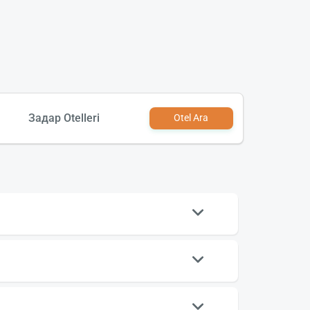
Задар Otelleri
Otel Ara