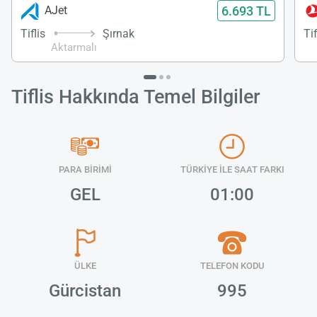
6.693 TL
AJet
Tiflis
Şırnak
Tif
Aktarmalı
Tiflis Hakkında Temel Bilgiler
PARA BİRİMİ
TÜRKİYE İLE SAAT FARKI
GEL
01:00
ÜLKE
TELEFON KODU
Gürcistan
995