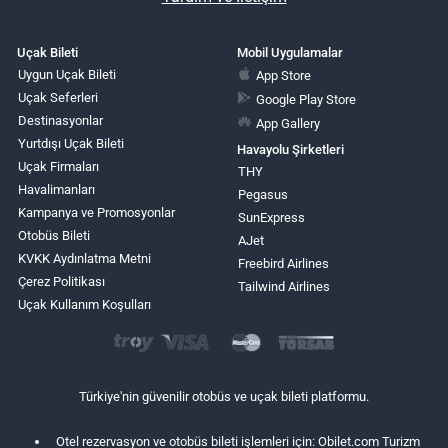
Uçak Bileti
Mobil Uygulamalar
Uygun Uçak Bileti
App Store
Uçak Seferleri
Google Play Store
Destinasyonlar
App Gallery
Yurtdışı Uçak Bileti
Havayolu Şirketleri
Uçak Firmaları
THY
Havalimanları
Pegasus
Kampanya ve Promosyonlar
SunExpress
Otobüs Bileti
AJet
KVKK Aydınlatma Metni
Freebird Airlines
Çerez Politikası
Tailwind Airlines
Uçak Kullanım Koşulları
Türkiye'nin güvenilir otobüs ve uçak bileti platformu.
Otel rezervasyon ve otobüs bileti işlemleri için: Obilet.com Turizm