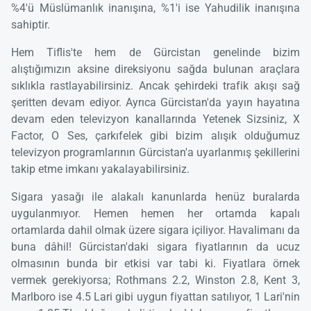
%4'ü Müslümanlık inanışına, %1'i ise Yahudilik inanışına
sahiptir.
Hem Tiflis'te hem de Gürcistan genelinde bizim
alıştığımızın aksine direksiyonu sağda bulunan araçlara
sıklıkla rastlayabilirsiniz. Ancak şehirdeki trafik akışı sağ
şeritten devam ediyor. Ayrıca Gürcistan'da yayın hayatına
devam eden televizyon kanallarında Yetenek Sizsiniz, X
Factor, O Ses, çarkıfelek gibi bizim alışık olduğumuz
televizyon programlarının Gürcistan'a uyarlanmış şekillerini
takip etme imkanı yakalayabilirsiniz.
Sigara yasağı ile alakalı kanunlarda henüz buralarda
uygulanmıyor. Hemen hemen her ortamda kapalı
ortamlarda dahil olmak üzere sigara içiliyor. Havalimanı da
buna dâhil! Gürcistan'daki sigara fiyatlarının da ucuz
olmasının bunda bir etkisi var tabi ki. Fiyatlara örnek
vermek gerekiyorsa; Rothmans 2.2, Winston 2.8, Kent 3,
Marlboro ise 4.5 Lari gibi uygun fiyattan satılıyor, 1 Lari'nin