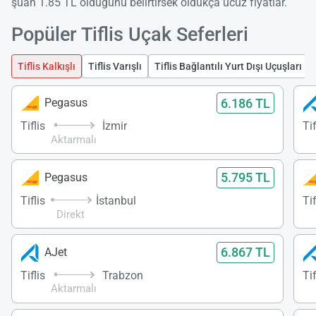
şuan 1.85 TL olduğunu belirtirsek oldukça ucuz fiyatlar.
Popüler Tiflis Uçak Seferleri
Tiflis Kalkışlı
Tiflis Varışlı
Tiflis Bağlantılı Yurt Dışı Uçuşları
6.186 TL
Pegasus
Tiflis
İzmir
Tif
Aktarmalı
5.795 TL
Pegasus
Tiflis
İstanbul
Tif
Direkt
6.867 TL
AJet
Tiflis
Trabzon
Tif
Aktarmalı