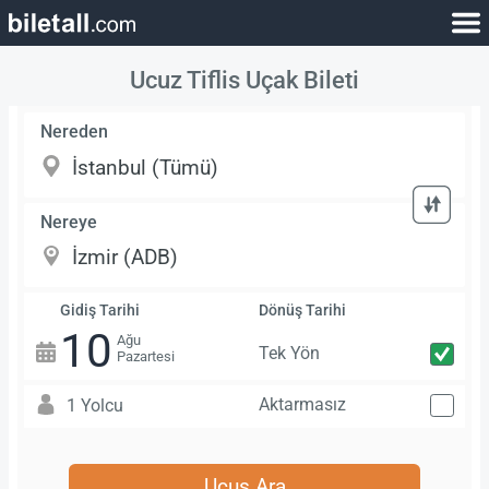
Ucuz Tiflis Uçak Bileti
Nereden
Nereye
Gidiş Tarihi
Dönüş Tarihi
10
Ağu
Tek Yön
Pazartesi
Aktarmasız
1 Yolcu
Uçuş Ara