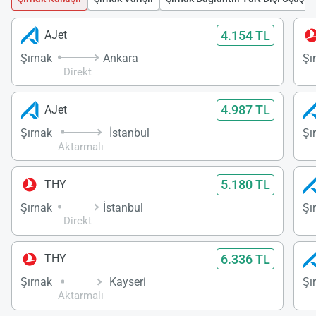
4.154 TL
AJet
Şırnak
Ankara
Şı
Direkt
4.987 TL
AJet
Şırnak
İstanbul
Şı
Aktarmalı
5.180 TL
THY
Şırnak
İstanbul
Şı
Direkt
6.336 TL
THY
Şırnak
Kayseri
Şı
Aktarmalı