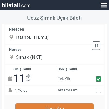
Ucuz Şırnak Uçak Bileti
Nereden
Nereye
Gidiş Tarihi
Dönüş Tarihi
11
Ağu
Tek Yön
Salı
Aktarmasız
1 Yolcu
Uçuş Ara