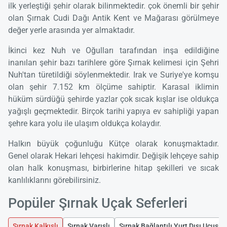
ilk yerleştiği şehir olarak bilinmektedir. çok önemli bir şehir
olan Şırnak Cudi Dağı Antik Kent ve Mağarası görülmeye
değer yerle arasında yer almaktadır.
İkinci kez Nuh ve Oğulları tarafından inşa edildiğine
inanılan şehir bazı tarihlere göre Şırnak kelimesi için Şehri
Nuh'tan türetildiği söylenmektedir. Irak ve Suriye'ye komşu
olan şehir 7.152 km ölçüme sahiptir. Karasal iklimin
hüküm sürdüğü şehirde yazlar çok sıcak kışlar ise oldukça
yağışlı geçmektedir. Birçok tarihi yapıya ev sahipliği yapan
şehre kara yolu ile ulaşım oldukça kolaydır.
Halkın büyük çoğunluğu Kütçe olarak konuşmaktadır.
Genel olarak Hekari lehçesi hakimdir. Değişik lehçeye sahip
olan halk konuşması, birbirlerine hitap şekilleri ve sıcak
kanlılıklarını görebilirsiniz.
Popüler Şırnak Uçak Seferleri
Şırnak Kalkışlı
Şırnak Varışlı
Şırnak Bağlantılı Yurt Dışı Uçuşlar