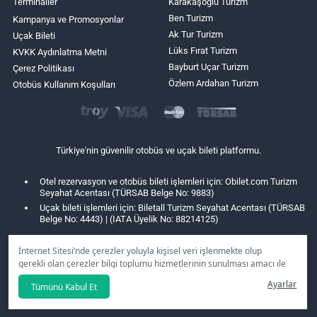
Terminaller
Karakaşoğlu Turizm
Ben Turizm
Kampanya ve Promosyonlar
Ak Tur Turizm
Uçak Bileti
Lüks Fırat Turizm
KVKK Aydınlatma Metni
Bayburt Uçar Turizm
Çerez Politikası
Özlem Ardahan Turizm
Otobüs Kullanım Koşulları
Türkiye'nin güvenilir otobüs ve uçak bileti platformu.
Otel rezervasyon ve otobüs bileti işlemleri için: Obilet.com Turizm
Seyahat Acentası (TÜRSAB Belge No: 9883)
Uçak bileti işlemleri için: Biletall Turizm Seyahat Acentası (TÜRSAB
Belge No: 4443) | (IATA Üyelik No: 88214125)
İnternet Sitesi’nde çerezler yoluyla kişisel veri işlenmekte olup
gerekli olan çerezler bilgi toplumu hizmetlerinin sunulması amacı ile
kullanılmaktadır. Tercihleriniz doğrultusunda size özel
Ayarlar
Tümünü Kabul Et
kişiselleştirilmiş çerezleri ve özel kampanyaları
reddet
seçeneğine
tıklamanız halinde kullanımınıza sunamayacağız.
Aydınlatma Metni
’mizi lütfen inceleyiniz.