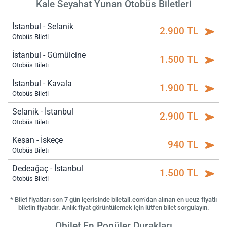
Kale Seyahat Yunan Otobüs Biletleri
İstanbul - Selanik
2.900 TL
Otobüs Bileti
İstanbul - Gümülcine
1.500 TL
Otobüs Bileti
İstanbul - Kavala
1.900 TL
Otobüs Bileti
Selanik - İstanbul
2.900 TL
Otobüs Bileti
Keşan - İskeçe
940 TL
Otobüs Bileti
Dedeağaç - İstanbul
1.500 TL
Otobüs Bileti
* Bilet fiyatları son 7 gün içerisinde biletall.com’dan alınan en ucuz fiyatlı
biletin fiyatıdır. Anlık fiyat görüntülemek için lütfen bilet sorgulayın.
Obilet En Popüler Durakları