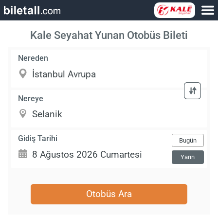
Kale Seyahat Yunan Otobüs Bileti
Nereden
Nereye
Gidiş Tarihi
Bugün
Yarın
Otobüs Ara