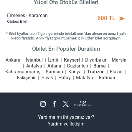
Yücel Oto Otobüs Biletleri
Ermenek - Karaman
600 TL
Otobüs Bileti
* Bilet fiyatları son 7 gün içerisinde biletall.com’dan alınan en ucuz fiyatlı
biletin fiyatıdır. Anlık fiyat görüntülemek için lütfen bilet sorgulayın.
Obilet En Popüler Durakları
Ankara
İstanbul
İzmir
Kayseri
Diyarbakır
Mersin
Antalya
Adana
Gaziantep
Bursa
Kahramanmaraş
Samsun
Konya
Trabzon
Elazığ
Eskişehir
Sivas
Hatay
Malatya
Batman
Yardıma mı ihtiyacınız var?
Yardım ve İletişim